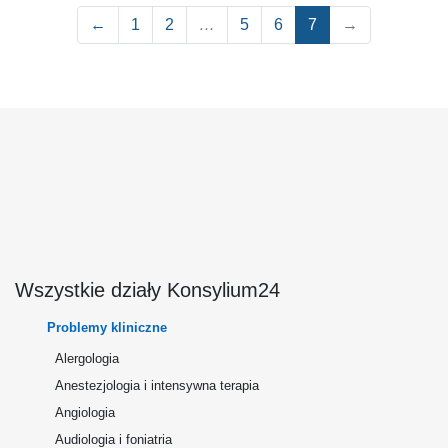
←
1
2
…
5
6
7
→
Wszystkie działy Konsylium24
Problemy kliniczne
Alergologia
Anestezjologia i intensywna terapia
Angiologia
Audiologia i foniatria