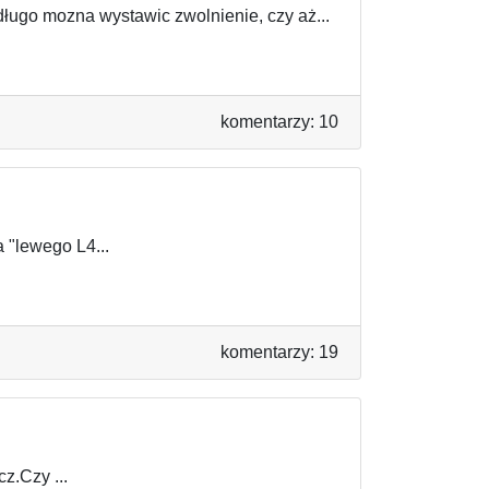
długo mozna wystawic zwolnienie, czy aż...
komentarzy: 10
a "lewego L4...
komentarzy: 19
z.Czy ...