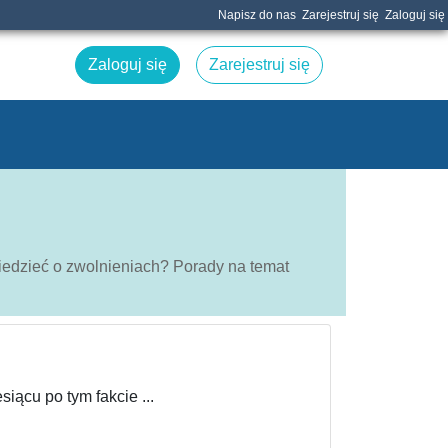
Napisz do nas
Zarejestruj się
Zaloguj się
Zaloguj się
Zarejestruj się
iedzieć o zwolnieniach? Porady na temat
ącu po tym fakcie ...