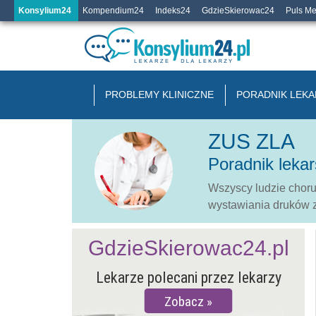
Konsylium24
Kompendium24
Indeks24
GdzieSkierowac24
Puls M
PROBLEMY KLINICZNE
PORADNIK LEKA
ZUS ZLA
Poradnik lekar
Wszyscy ludzie choru
wystawiania druków 
GdzieSkierowac24.pl
Lekarze polecani przez lekarzy
Zobacz