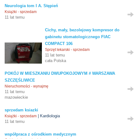
Neurologia tom I A. Stępień
Książki - sprzedam
11 lat temu
Cichy, mały, bezolejowy kompresor do
gabinetu stomatologicznego FIAC
COMPACT 106
Sprzęt lekarski - sprzedam
11 lat temu
cała Polska
POKÓJ W MIESZKANIU DWUPOKOJOWYM # WARSZAWA
SZCZĘŚLIWICE
Nieruchomości - wynajmę
11 lat temu
mazowieckie
sprzedam ksiazki
| Kardiologia
Książki - sprzedam
11 lat temu
współpraca z ośrodkiem medycznym