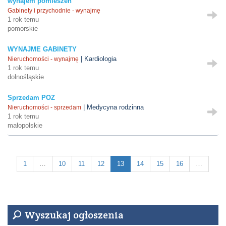
wynajem pomieszeń
Gabinety i przychodnie - wynajmę
1 rok temu
pomorskie
WYNAJME GABINETY
| Kardiologia
Nieruchomości - wynajmę
1 rok temu
dolnośląskie
Sprzedam POZ
| Medycyna rodzinna
Nieruchomości - sprzedam
1 rok temu
małopolskie
1
…
10
11
12
13
14
15
16
…
Wyszukaj ogłoszenia