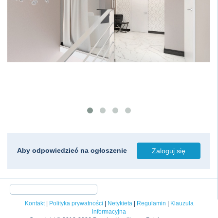
Aby odpowiedzieć na ogłoszenie
Zaloguj się
Kontakt
|
Polityka prywatności
|
Netykieta
|
Regulamin
|
Klauzula
informacyjna