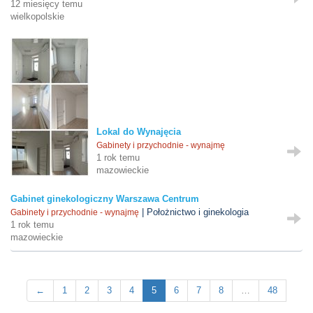
12 miesięcy temu
wielkopolskie
Lokal do Wynajęcia
Gabinety i przychodnie - wynajmę
1 rok temu
mazowieckie
Gabinet ginekologiczny Warszawa Centrum
| Położnictwo i ginekologia
Gabinety i przychodnie - wynajmę
1 rok temu
mazowieckie
←
1
2
3
4
5
6
7
8
…
48