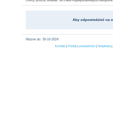
Oferty proszę składać na maila kupieporadniepozmalopolsk
Aby odpowiedzieć na o
Ważne do: 30-10-2024
Kontakt
|
Polityka prywatności
|
Netykieta