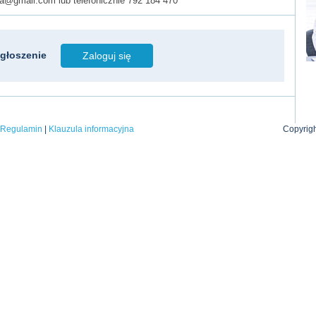
a@gmail.com lub telefonicznie 792 184 470
głoszenie
Zaloguj się
|
Regulamin
|
Klauzula informacyjna
Copyrigh