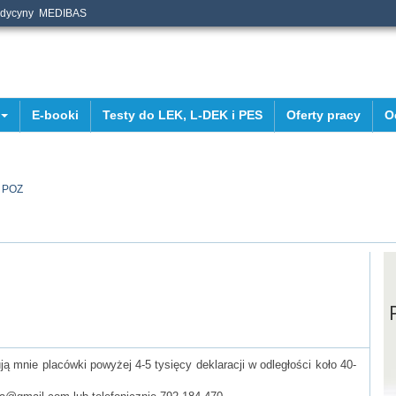
edycyny
MEDIBAS
E-booki
Testy do LEK, L-DEK i PES
Oferty pracy
O
 POZ
 mnie placówki powyżej 4-5 tysięcy deklaracji w odległości koło 40-