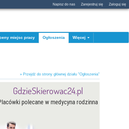
Napisz do nas
Zarejestruj się
Zaloguj się
ceny miejsc pracy
Ogłoszenia
Więcej
» Przejdź do strony głównej działu "Ogłoszenia"
GdzieSkierowac24.pl
Placówki polecane w medycyna rodzinna