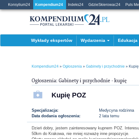
Konsylium24
Kompendium24
Indeks24
GdzieSkierowac24
Puls M
Wykłady ekspertów
Wydarzenia
Edukacja
Kompendium24
»
Ogłoszenia
»
Gabinety i przychodnie
» Kupię
Ogłoszenia: Gabinety i przychodnie - kupię
Kupię POZ
Specjalizacja:
Medycyna rodzinna
Data dodania ogłoszenia:
2 lata temu
Dzień dobry, jestem zainteresowany kupnem POZ. Interesują
50km do Krakowa, nie mniej rozważę inne propozycje.