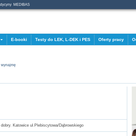
edycyny
MEDIBAS
E-booki
Testy do LEK, L-DEK i PES
Oferty pracy
O
b wynajmę
 dobry. Katowice ul.Plebiscytowa/Dąbrowskiego