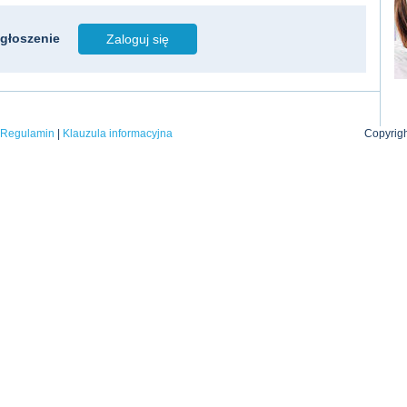
głoszenie
Zaloguj się
|
Regulamin
|
Klauzula informacyjna
Copyrigh