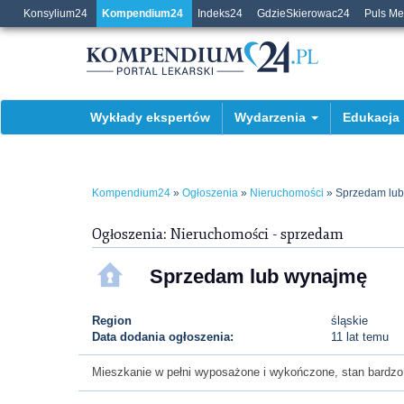
Konsylium24
Kompendium24
Indeks24
GdzieSkierowac24
Puls M
Wykłady ekspertów
Wydarzenia
Edukacja
Kompendium24
»
Ogłoszenia
»
Nieruchomości
» Sprzedam lu
Ogłoszenia: Nieruchomości - sprzedam
Sprzedam lub wynajmę
Region
śląskie
Data dodania ogłoszenia:
11 lat temu
Mieszkanie w pełni wyposażone i wykończone, stan bardzo