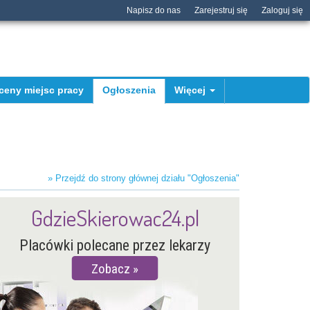
Napisz do nas
Zarejestruj się
Zaloguj się
ceny miejsc pracy
Ogłoszenia
Więcej
» Przejdź do strony głównej działu "Ogłoszenia"
GdzieSkierowac24.pl
Placówki polecane przez lekarzy
Zobacz