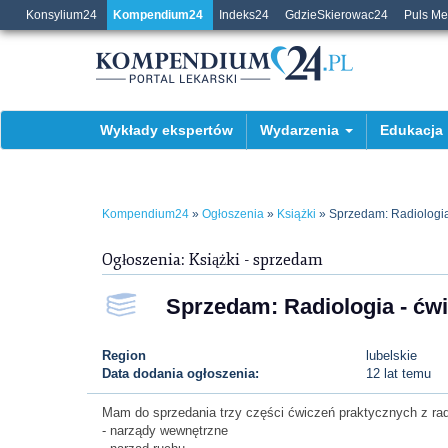
Konsylium24
Kompendium24
Indeks24
GdzieSkierowac24
Puls M
Wykłady ekspertów
Wydarzenia
Edukacja
Kompendium24
»
Ogłoszenia
»
Książki
» Sprzedam: Radiologia
Ogłoszenia: Książki - sprzedam
Sprzedam: Radiologia - ćw
Region
lubelskie
Data dodania ogłoszenia:
12 lat temu
Mam do sprzedania trzy części ćwiczeń praktycznych z rad
- narządy wewnętrzne