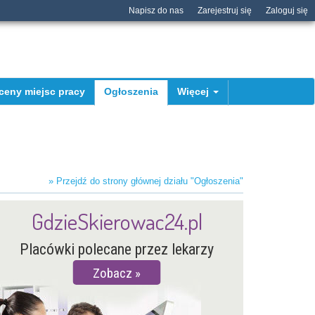
Napisz do nas
Zarejestruj się
Zaloguj się
ceny miejsc pracy
Ogłoszenia
Więcej
» Przejdź do strony głównej działu "Ogłoszenia"
GdzieSkierowac24.pl
Placówki polecane przez lekarzy
Zobacz