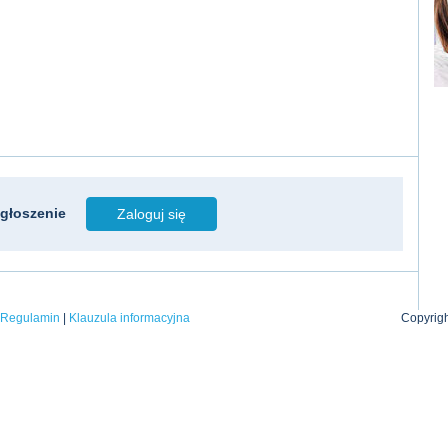
głoszenie
Zaloguj się
|
Regulamin
|
Klauzula informacyjna
Copyrigh