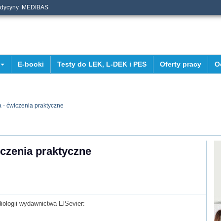
edycyny
MEDIBAS
E-booki
Testy do LEK, L-DEK i PES
Oferty pracy
O
 - ćwiczenia praktyczne
iczenia praktyczne
iologii wydawnictwa ElSevier: