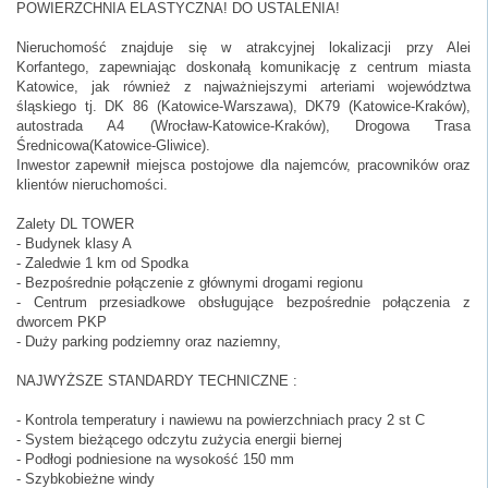
POWIERZCHNIA ELASTYCZNA! DO USTALENIA!
Nieruchomość znajduje się w atrakcyjnej lokalizacji przy Alei
Korfantego, zapewniając doskonałą komunikację z centrum miasta
Katowice, jak również z najważniejszymi arteriami województwa
śląskiego tj. DK 86 (Katowice-Warszawa), DK79 (Katowice-Kraków),
autostrada A4 (Wrocław-Katowice-Kraków), Drogowa Trasa
Średnicowa(Katowice-Gliwice).
Inwestor zapewnił miejsca postojowe dla najemców, pracowników oraz
klientów nieruchomości.
Zalety DL TOWER
- Budynek klasy A
- Zaledwie 1 km od Spodka
- Bezpośrednie połączenie z głównymi drogami regionu
- Centrum przesiadkowe obsługujące bezpośrednie połączenia z
dworcem PKP
- Duży parking podziemny oraz naziemny,
NAJWYŻSZE STANDARDY TECHNICZNE :
- Kontrola temperatury i nawiewu na powierzchniach pracy 2 st C
- System bieżącego odczytu zużycia energii biernej
- Podłogi podniesione na wysokość 150 mm
- Szybkobieżne windy