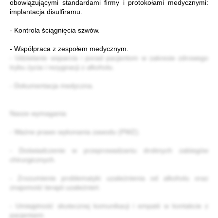
obowiązującymi standardami firmy i protokołami medycznymi:
implantacja disulfiramu.
- Kontrola ściągnięcia szwów.
- Współpraca z zespołem medycznym.
- Udzielanie wsparcia i porad pacjentom w zakresie zdrowego
trybu życia i rezygnacji z alkoholu.
- Dokumentacja medyczna.
Nasze wymagania
- Ważne prawo wykonania zawodu (PWZ).
- Doświadczenie w przeprowadzaniu drobnych zabiegów
chirurgicznych.
- Zrozumienie problematyki uzależnienia od alkoholu oraz
znajomość terapii uzależnień.
- Umiejętność skutecznej komunikacji i empatii w kontakcie z
pacjentami.