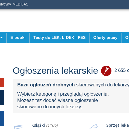
edycyny
MEDIBAS
E-booki
Testy do LEK, L-DEK i PES
Oferty pracy
O
Ogłoszenia lekarskie
2 655 
Książki
(1106)
Sprzęt leka