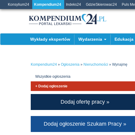
Konsylium24
Kompendium24
Indeks24
GdzieSkierowac24
Puls M
Wykłady ekspertów
Wydarzenia
Edukacja
Kompendium24
»
Ogłoszenia
»
Nieruchomości
» Wynajmę
Wszystkie ogłoszenia
+ Dodaj ogłoszenie
Dodaj ofertę pracy »
Dodaj ogłoszenie Szukam Pracy »