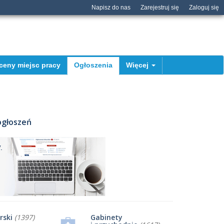
Napisz do nas
Zarejestruj się
Zaloguj się
ceny miejsc pracy
Ogłoszenia
Więcej
ogłoszeń
rski
(1397)
Gabinety