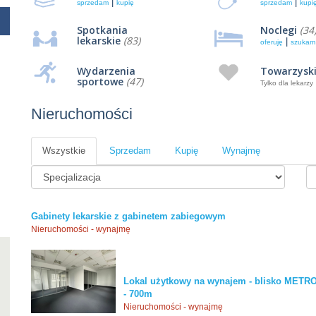
|
|
sprzedam
kupię
sprzedam
kupi
Spotkania
Noclegi
(34
lekarskie
(83)
|
oferuję
szukam
Wydarzenia
Towarzysk
sportowe
(47)
Tylko dla lekarzy
Nieruchomości
Wszystkie
Sprzedam
Kupię
Wynajmę
Gabinety lekarskie z gabinetem zabiegowym
Nieruchomości - wynajmę
Lokal użytkowy na wynajem - blisko ME
- 700m
Nieruchomości - wynajmę