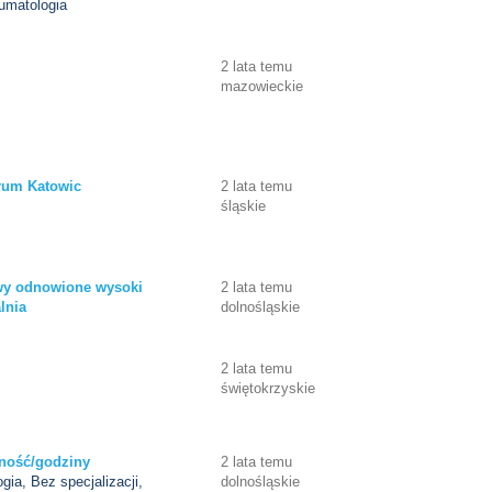
aumatologia
2 lata temu
mazowieckie
rum Katowic
2 lata temu
śląskie
wy odnowione wysoki
2 lata temu
lnia
dolnośląskie
2 lata temu
świętokrzyskie
ność/godziny
2 lata temu
ogia, Bez specjalizacji,
dolnośląskie