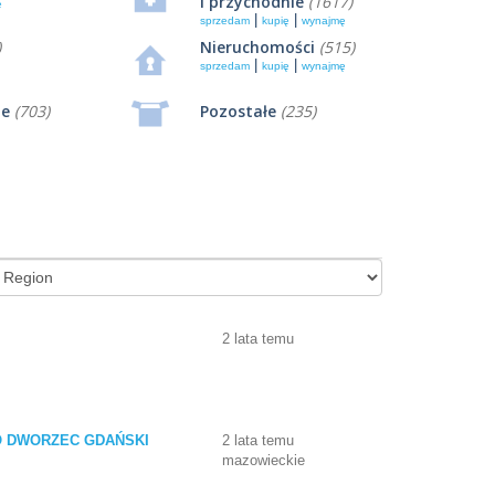
i przychodnie
(1617)
ę
|
|
sprzedam
kupię
wynajmę
)
Nieruchomości
(515)
|
|
sprzedam
kupię
wynajmę
ie
(703)
Pozostałe
(235)
2 lata temu
TRO DWORZEC GDAŃSKI
2 lata temu
mazowieckie