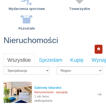
Wydarzenia sportowe
Towarzyskie
Pozostałe
Nieruchomości
Wszystkie
Sprzedam
Kupię
Wyna
Gabinety lekarskie
Nieruchomości - wynajmę
1 rok temu
wielkopolskie