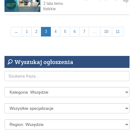
2 lata temu
łódzkie
←
1
2
3
4
5
6
7
…
10
11
Wyszukaj ogłoszenia