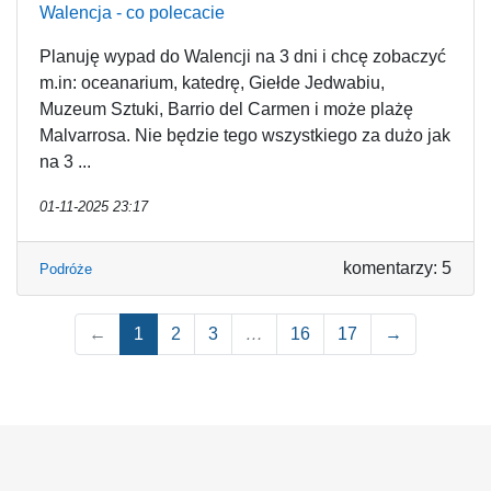
Walencja - co polecacie
Planuję wypad do Walencji na 3 dni i chcę zobaczyć
m.in: oceanarium, katedrę, Giełde Jedwabiu,
Muzeum Sztuki, Barrio del Carmen i może plażę
Malvarrosa. Nie będzie tego wszystkiego za dużo jak
na 3 ...
01-11-2025 23:17
komentarzy: 5
Podróże
←
1
2
3
…
16
17
→