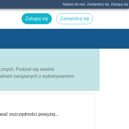
Napisz do nas
Zarejestruj się
Zaloguj się
Zaloguj się
Zarejestruj się
cznych. Podziel się swoimi
gadnień związanych z wykonywaniem
ować oszczędności powyżej...