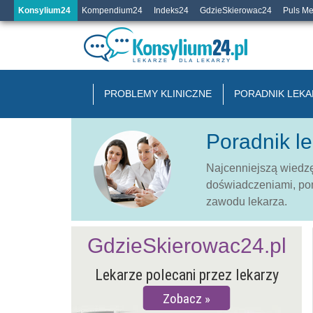
Konsylium24
Kompendium24
Indeks24
GdzieSkierowac24
Puls M
PROBLEMY KLINICZNE
PORADNIK LEKA
Poradnik le
Najcenniejszą wiedzę
doświadczeniami, po
zawodu lekarza.
GdzieSkierowac24.pl
Lekarze polecani przez lekarzy
Zobacz