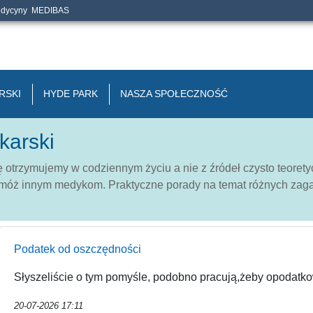
edycyny
MEDIBAS
RSKI
HYDE PARK
NASZA SPOŁECZNOŚĆ
karski
 otrzymujemy w codziennym życiu a nie z źródeł czysto teorety
móż innym medykom. Praktyczne porady na temat różnych za
Podatek od oszczędności
Słyszeliście o tym pomyśle, podobno pracują,żeby opodatk
20-07-2026 17:11