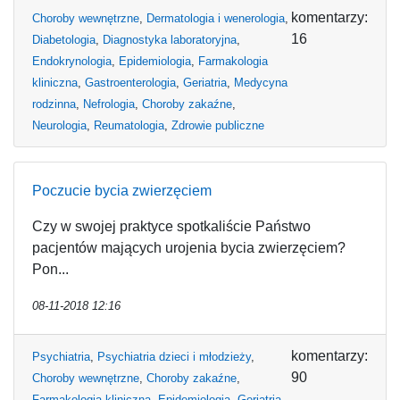
komentarzy:
Choroby wewnętrzne
,
Dermatologia i wenerologia
,
16
Diabetologia
,
Diagnostyka laboratoryjna
,
Endokrynologia
,
Epidemiologia
,
Farmakologia
kliniczna
,
Gastroenterologia
,
Geriatria
,
Medycyna
rodzinna
,
Nefrologia
,
Choroby zakaźne
,
Neurologia
,
Reumatologia
,
Zdrowie publiczne
Poczucie bycia zwierzęciem
Czy w swojej praktyce spotkaliście Państwo
pacjentów mających urojenia bycia zwierzęciem?
Pon...
08-11-2018 12:16
komentarzy:
Psychiatria
,
Psychiatria dzieci i młodzieży
,
90
Choroby wewnętrzne
,
Choroby zakaźne
,
Farmakologia kliniczna
,
Epidemiologia
,
Geriatria
,