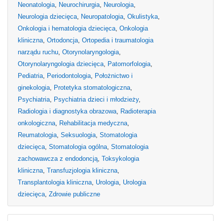
Neonatologia
,
Neurochirurgia
,
Neurologia
,
Neurologia dziecięca
,
Neuropatologia
,
Okulistyka
,
Onkologia i hematologia dziecięca
,
Onkologia
kliniczna
,
Ortodoncja
,
Ortopedia i traumatologia
narządu ruchu
,
Otorynolaryngologia
,
Otorynolaryngologia dziecięca
,
Patomorfologia
,
Pediatria
,
Periodontologia
,
Położnictwo i
ginekologia
,
Protetyka stomatologiczna
,
Psychiatria
,
Psychiatria dzieci i młodzieży
,
Radiologia i diagnostyka obrazowa
,
Radioterapia
onkologiczna
,
Rehabilitacja medyczna
,
Reumatologia
,
Seksuologia
,
Stomatologia
dziecięca
,
Stomatologia ogólna
,
Stomatologia
zachowawcza z endodoncją
,
Toksykologia
kliniczna
,
Transfuzjologia kliniczna
,
Transplantologia kliniczna
,
Urologia
,
Urologia
dziecięca
,
Zdrowie publiczne