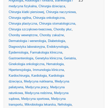
25
Angiologia
,
Audiologia i foniatria
,
Balneologia i
medycyna fizykalna
,
Chirurgia dziecięca
,
Chirurgia klatki piersiowej
,
Chirurgia naczyniowa
,
Chirurgia ogólna
,
Chirurgia onkologiczna
,
Chirurgia plastyczna
,
Chirurgia stomatologiczna
,
Chirurgia szczękowo-twarzowa
,
Choroby płuc
,
Choroby wewnętrzne
,
Choroby zakaźne
,
Dermatologia i wenerologia
,
Diabetologia
,
Diagnostyka laboratoryjna
,
Endokrynologia
,
Epidemiologia
,
Farmakologia kliniczna
,
Gastroenterologia
,
Genetyka kliniczna
,
Geriatria
,
Ginekologia onkologiczna
,
Hematologia
,
Hipertensjologia
,
Immunologia kliniczna
,
Kardiochirurgia
,
Kardiologia
,
Kardiologia
dziecięca
,
Medycyna nuklearna
,
Medycyna
paliatywna
,
Medycyna pracy
,
Medycyna
ratunkowa
,
Medycyna rodzinna
,
Medycyna
sądowa
,
Medycyna sportowa
,
Medycyna
transportu
,
Mikrobiologia lekarska
,
Nefrologia
,