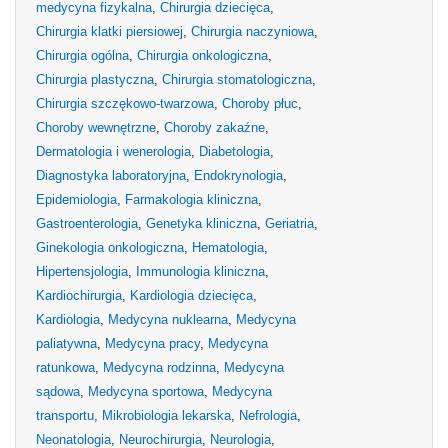
medycyna fizykalna
,
Chirurgia dziecięca
,
Chirurgia klatki piersiowej
,
Chirurgia naczyniowa
,
Chirurgia ogólna
,
Chirurgia onkologiczna
,
Chirurgia plastyczna
,
Chirurgia stomatologiczna
,
Chirurgia szczękowo-twarzowa
,
Choroby płuc
,
Choroby wewnętrzne
,
Choroby zakaźne
,
Dermatologia i wenerologia
,
Diabetologia
,
Diagnostyka laboratoryjna
,
Endokrynologia
,
Epidemiologia
,
Farmakologia kliniczna
,
Gastroenterologia
,
Genetyka kliniczna
,
Geriatria
,
Ginekologia onkologiczna
,
Hematologia
,
Hipertensjologia
,
Immunologia kliniczna
,
Kardiochirurgia
,
Kardiologia dziecięca
,
Kardiologia
,
Medycyna nuklearna
,
Medycyna
paliatywna
,
Medycyna pracy
,
Medycyna
ratunkowa
,
Medycyna rodzinna
,
Medycyna
sądowa
,
Medycyna sportowa
,
Medycyna
transportu
,
Mikrobiologia lekarska
,
Nefrologia
,
Neonatologia
,
Neurochirurgia
,
Neurologia
,