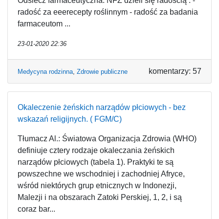
Odsiecz farmaceutyczna. NFZ dzieli się radością : -
radość za eeerecepty roślinnym - radość za badania
farmaceutom ...
23-01-2020 22:36
komentarzy: 57
Medycyna rodzinna
,
Zdrowie publiczne
Okaleczenie żeńskich narządów płciowych - bez
wskazań religijnych. ( FGM/C)
Tłumacz Al.: Światowa Organizacja Zdrowia (WHO)
definiuje cztery rodzaje okaleczania żeńskich
narządów płciowych (tabela 1). Praktyki te są
powszechne we wschodniej i zachodniej Afryce,
wśród niektórych grup etnicznych w Indonezji,
Malezji i na obszarach Zatoki Perskiej, 1, 2, i są
coraz bar...