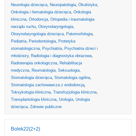
Neurologia dziecięca
,
Neuropatologia
,
Okulistyka
,
Onkologia i hematologia dziecięca
,
Onkologia
kliniczna
,
Ortodoncja
,
Ortopedia i traumatologia
narządu ruchu
,
Otorynolaryngologia
,
Otorynolaryngologia dziecięca
,
Patomorfologia
,
Pediatria
,
Periodontologia
,
Protetyka
stomatologiczna
,
Psychiatria
,
Psychiatria dzieci i
młodzieży
,
Radiologia i diagnostyka obrazowa
,
Radioterapia onkologiczna
,
Rehabilitacja
medyczna
,
Reumatologia
,
Seksuologia
,
Stomatologia dziecięca
,
Stomatologia ogólna
,
Stomatologia zachowawcza z endodoncją
,
Toksykologia kliniczna
,
Transfuzjologia kliniczna
,
Transplantologia kliniczna
,
Urologia
,
Urologia
dziecięca
,
Zdrowie publiczne
Bolek22(2+2)