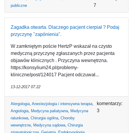
7
publiczne
Zagadka otwarta. Dlaczego pacjent cierpiał ? Podaj
przyczynę "zapónienia".
W zamkniętym poście HertzP wskazał na czysto
medyczną przyczynę zgłaszanych przez pacjenta
objawów klinicznych . Przyczyna wewnętrzna.
https://konsylium24.pl/problemy-
kliniczne/post/124017 Pacjent odczuwał...
13-12-2017 07:22
komentarzy:
Alergologia
,
Anestezjologia i intensywna terapia
,
3
Angiologia
,
Medycyna paliatywna
,
Medycyna
ratunkowa
,
Chirurgia ogólna
,
Choroby
wewnętrzne
,
Medycyna sądowa
,
Chirurgia
stomatologiczna
,
Geriatria
,
Endokrynologia
,