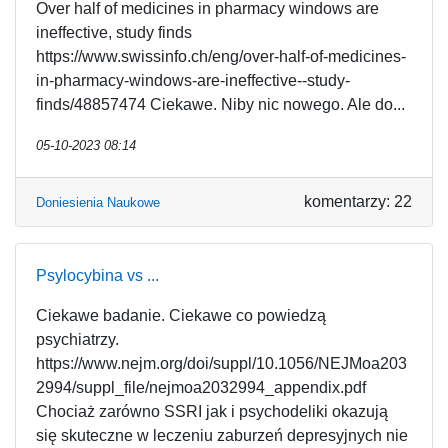
Over half of medicines in pharmacy windows are
ineffective, study finds
https://www.swissinfo.ch/eng/over-half-of-medicines-
in-pharmacy-windows-are-ineffective--study-
finds/48857474 Ciekawe. Niby nic nowego. Ale do...
05-10-2023 08:14
komentarzy: 22
Doniesienia Naukowe
Psylocybina vs ...
Ciekawe badanie. Ciekawe co powiedzą
psychiatrzy.
https://www.nejm.org/doi/suppl/10.1056/NEJMoa203
2994/suppl_file/nejmoa2032994_appendix.pdf
Chociaż zarówno SSRI jak i psychodeliki okazują
się skuteczne w leczeniu zaburzeń depresyjnych nie