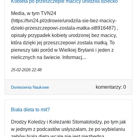
Kobieta po przeszczepie macicy urodziła dziecko
Media, w tym TVN24
(https://tvn24.pl/zdrowie/urodzila-sie-bez-macicy-
dzieki-przeszczepowi-zostala-matka-st8916487) ,
opisały przypadek kobiety urodzonej bez macicy,
która dzięki jej przeszczepowi została matką. To
pierwszy taki poród w Wielkiej Brytanii i jeden z
nielicznych na świecie. Informacj...
25-02-2026 22:48
komentarzy: 0
Doniesienia Naukowe
Biała dieta to mit?
Drodzy Koledzy i Koleżanki Stomatolodzy, po tym jak
w jednym z podcastów usłyszałam, że po wybielaniu
zębów biała dieta wcale nie jest niezbędna,