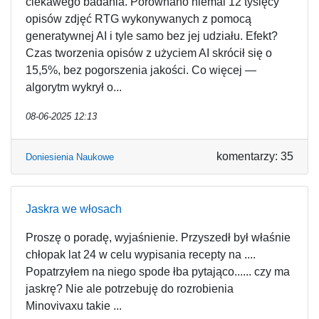
ciekawego badania. Porównano niemal 12 tysięcy
opisów zdjęć RTG wykonywanych z pomocą
generatywnej AI i tyle samo bez jej udziału. Efekt?
Czas tworzenia opisów z użyciem AI skrócił się o
15,5%, bez pogorszenia jakości. Co więcej —
algorytm wykrył o...
08-06-2025 12:13
komentarzy: 35
Doniesienia Naukowe
Jaskra we włosach
Proszę o poradę, wyjaśnienie. Przyszedł był właśnie
chłopak lat 24 w celu wypisania recepty na ....
Popatrzyłem na niego spode łba pytająco...... czy ma
jaskrę? Nie ale potrzebuję do rozrobienia
Minovivaxu takie ...