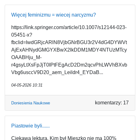
Więcej feminizmu = wiecej narcyzmu?
https://link.springer.com/article/10.1007/s12144-023-
05451-x?
fbclid=IwdGRjcARlN8VjbGNrBGU3r2V4dG4DYWVt
AjExAHNydGMGYXBwX2lkDDM1MDY4NTUzMTcy
OAABHju_M-
r4gsyLtXsFpJjT0IPtFEgAcD2Dm2qcvPhLWVhBXvb
Vbg6usccV9D20_aem_Leildr4_EYDaB...
04-05-2026 10:31
komentarzy: 17
Doniesienia Naukowe
Piastowie byli......
Ciekawa lektura. Kim był Mieszko nie ma 100%