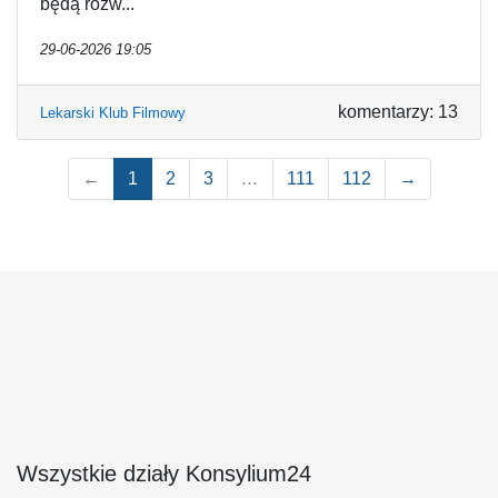
będą rozw...
29-06-2026 19:05
komentarzy: 13
Lekarski Klub Filmowy
←
1
2
3
…
111
112
→
Wszystkie działy Konsylium24