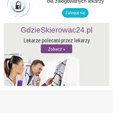
dla zalogowanych lekarzy
Zaloguj się
GdzieSkierowac24.pl
Lekarze polecani przez lekarzy
Zobacz