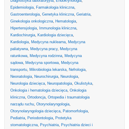
Diagnostyka laboratoryjna
,
Endokrynologia
,
Epidemiologia
,
Farmakologia kliniczna
,
Gastroenterologia
,
Genetyka kliniczna
,
Geriatria
,
Ginekologia onkologiczna
,
Hematologia
,
Hipertensjologia
,
Immunologia kliniczna
,
Kardiochirurgia
,
Kardiologia dziecięca
,
Kardiologia
,
Medycyna nuklearna
,
Medycyna
paliatywna
,
Medycyna pracy
,
Medycyna
ratunkowa
,
Medycyna rodzinna
,
Medycyna
sądowa
,
Medycyna sportowa
,
Medycyna
transportu
,
Mikrobiologia lekarska
,
Nefrologia
,
Neonatologia
,
Neurochirurgia
,
Neurologia
,
Neurologia dziecięca
,
Neuropatologia
,
Okulistyka
,
Onkologia i hematologia dziecięca
,
Onkologia
kliniczna
,
Ortodoncja
,
Ortopedia i traumatologia
narządu ruchu
,
Otorynolaryngologia
,
Otorynolaryngologia dziecięca
,
Patomorfologia
,
Pediatria
,
Periodontologia
,
Protetyka
stomatologiczna
,
Psychiatria
,
Psychiatria dzieci i