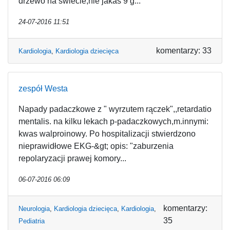
drzewo na świecie,nie jakaś 9 g...
24-07-2016 11:51
komentarzy: 33
Kardiologia
,
Kardiologia dziecięca
zespół Westa
Napady padaczkowe z " wyrzutem rączek",,retardatio
mentalis. na kilku lekach p-padaczkowych,m.innymi:
kwas walproinowy. Po hospitalizacji stwierdzono
nieprawidłowe EKG-&gt; opis: "zaburzenia
repolaryzacji prawej komory...
06-07-2016 06:09
komentarzy:
Neurologia
,
Kardiologia dziecięca
,
Kardiologia
,
35
Pediatria