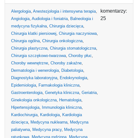
komentarzy:
Alergologia
,
Anestezjologia i intensywna terapia
,
25
Angiologia
,
Audiologia i foniatria
,
Balneologia i
medycyna fizykalna
,
Chirurgia dziecięca
,
Chirurgia klatki piersiowej
,
Chirurgia naczyniowa
,
Chirurgia ogólna
,
Chirurgia onkologiczna
,
Chirurgia plastyczna
,
Chirurgia stomatologiczna
,
Chirurgia szczękowo-twarzowa
,
Choroby płuc
,
Choroby wewnętrzne
,
Choroby zakaźne
,
Dermatologia i wenerologia
,
Diabetologia
,
Diagnostyka laboratoryjna
,
Endokrynologia
,
Epidemiologia
,
Farmakologia kliniczna
,
Gastroenterologia
,
Genetyka kliniczna
,
Geriatria
,
Ginekologia onkologiczna
,
Hematologia
,
Hipertensjologia
,
Immunologia kliniczna
,
Kardiochirurgia
,
Kardiologia
,
Kardiologia
dziecięca
,
Medycyna nuklearna
,
Medycyna
paliatywna
,
Medycyna pracy
,
Medycyna
ratunkowa
,
Medycyna rodzinna
,
Medycyna