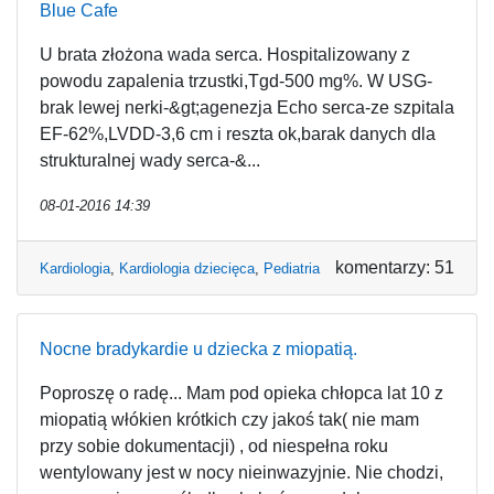
Blue Cafe
U brata złożona wada serca. Hospitalizowany z
powodu zapalenia trzustki,Tgd-500 mg%. W USG-
brak lewej nerki-&gt;agenezja Echo serca-ze szpitala
EF-62%,LVDD-3,6 cm i reszta ok,barak danych dla
strukturalnej wady serca-&...
08-01-2016 14:39
komentarzy: 51
Kardiologia
,
Kardiologia dziecięca
,
Pediatria
Nocne bradykardie u dziecka z miopatią.
Poproszę o radę... Mam pod opieka chłopca lat 10 z
miopatią włókien krótkich czy jakoś tak( nie mam
przy sobie dokumentacji) , od niespełna roku
wentylowany jest w nocy nieinwazyjnie. Nie chodzi,