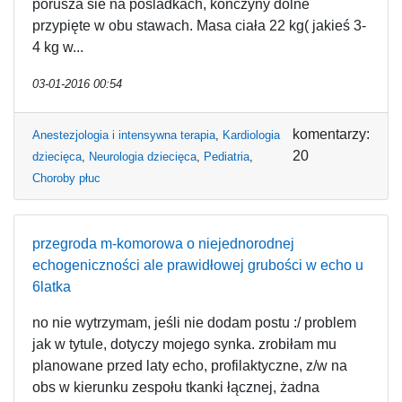
porusza sie na pośladkach, kończyny dolne
przypięte w obu stawach. Masa ciała 22 kg( jakieś 3-
4 kg w...
03-01-2016 00:54
komentarzy:
Anestezjologia i intensywna terapia
,
Kardiologia
20
dziecięca
,
Neurologia dziecięca
,
Pediatria
,
Choroby płuc
przegroda m-komorowa o niejednorodnej
echogeniczności ale prawidłowej grubości w echo u
6latka
no nie wytrzymam, jeśli nie dodam postu :/ problem
jak w tytule, dotyczy mojego synka. zrobiłam mu
planowane przed laty echo, profilaktyczne, z/w na
obs w kierunku zespołu tkanki łącznej, żadna