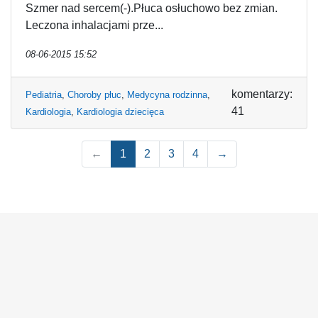
Szmer nad sercem(-).Płuca osłuchowo bez zmian.
Leczona inhalacjami prze...
08-06-2015 15:52
komentarzy:
Pediatria
,
Choroby płuc
,
Medycyna rodzinna
,
41
Kardiologia
,
Kardiologia dziecięca
←
1
2
3
4
→