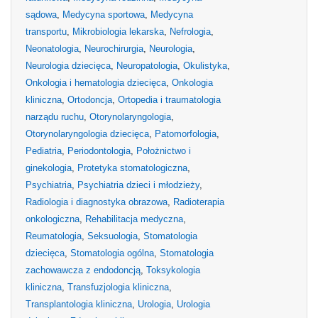
sądowa
,
Medycyna sportowa
,
Medycyna
transportu
,
Mikrobiologia lekarska
,
Nefrologia
,
Neonatologia
,
Neurochirurgia
,
Neurologia
,
Neurologia dziecięca
,
Neuropatologia
,
Okulistyka
,
Onkologia i hematologia dziecięca
,
Onkologia
kliniczna
,
Ortodoncja
,
Ortopedia i traumatologia
narządu ruchu
,
Otorynolaryngologia
,
Otorynolaryngologia dziecięca
,
Patomorfologia
,
Pediatria
,
Periodontologia
,
Położnictwo i
ginekologia
,
Protetyka stomatologiczna
,
Psychiatria
,
Psychiatria dzieci i młodzieży
,
Radiologia i diagnostyka obrazowa
,
Radioterapia
onkologiczna
,
Rehabilitacja medyczna
,
Reumatologia
,
Seksuologia
,
Stomatologia
dziecięca
,
Stomatologia ogólna
,
Stomatologia
zachowawcza z endodoncją
,
Toksykologia
kliniczna
,
Transfuzjologia kliniczna
,
Transplantologia kliniczna
,
Urologia
,
Urologia