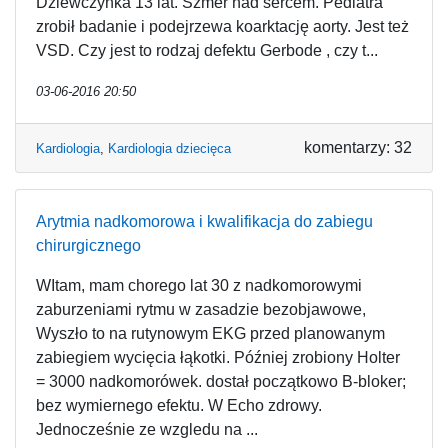
Dziewczynka 13 lat. Szmer nad sercem. Pediatra
zrobił badanie i podejrzewa koarktację aorty. Jest też
VSD. Czy jest to rodzaj defektu Gerbode , czy t...
03-06-2016 20:50
komentarzy: 32
Kardiologia
,
Kardiologia dziecięca
Arytmia nadkomorowa i kwalifikacja do zabiegu
chirurgicznego
WItam, mam chorego lat 30 z nadkomorowymi
zaburzeniami rytmu w zasadzie bezobjawowe,
Wyszło to na rutynowym EKG przed planowanym
zabiegiem wycięcia łąkotki. Później zrobiony Holter
= 3000 nadkomorówek. dostał początkowo B-bloker;
bez wymiernego efektu. W Echo zdrowy.
Jednocześnie ze wzgledu na ...