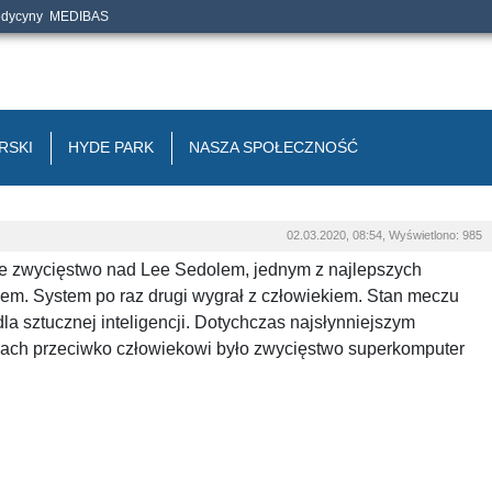
edycyny
MEDIBAS
RSKI
HYDE PARK
NASZA SPOŁECZNOŚĆ
02.03.2020, 08:54, Wyświetlono: 985
e zwycięstwo nad Lee Sedolem, jednym z najlepszych
em. System po raz drugi wygrał z człowiekiem. Stan meczu
 dla sztucznej inteligencji. Dotychczas najsłynniejszym
wkach przeciwko człowiekowi było zwycięstwo superkomputer