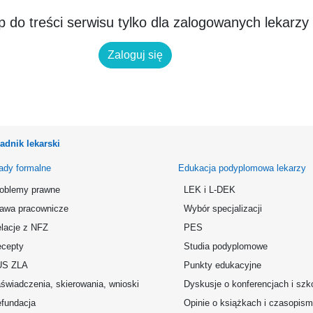
 do treści serwisu tylko dla zalogowanych lekarzy
Zaloguj się
adnik lekarski
ady formalne
Edukacja podyplomowa lekarzy
oblemy prawne
LEK i L-DEK
awa pracownicze
Wybór specjalizacji
lacje z NFZ
PES
cepty
Studia podyplomowe
US ZLA
Punkty edukacyjne
świadczenia, skierowania, wnioski
Dyskusje o konferencjach i szk
fundacja
Opinie o książkach i czasopis