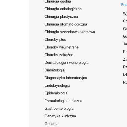
Chirurgia ogólna
Por
Chirurgia onkologiczna
Wy
Chirurgia plastyczna
Co
Chirurgia stomatologiczna
Gd
Chirurgia szczękowo-twarzowa
Gd
Choroby płuc
Ja
Choroby wewnętrzne
Pr
Choroby zakaźne
Za
Dermatologia i wenerologia
Re
Diabetologia
Iz
Diagnostyka laboratoryjna
Ró
Endokrynologia
Epidemiologia
Farmakologia kliniczna
Gastroenterologia
Genetyka kliniczna
Geriatria