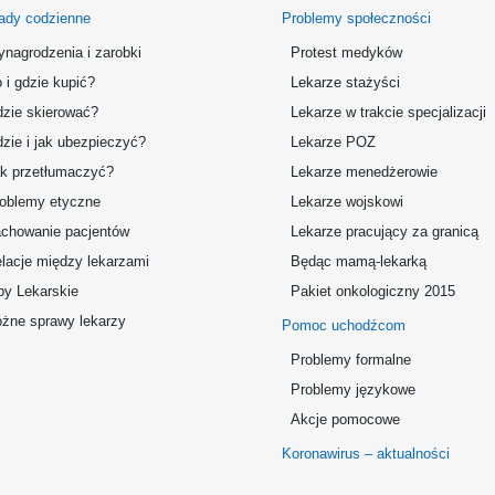
ady codzienne
Problemy społeczności
nagrodzenia i zarobki
Protest medyków
 i gdzie kupić?
Lekarze stażyści
zie skierować?
Lekarze w trakcie specjalizacji
zie i jak ubezpieczyć?
Lekarze POZ
k przetłumaczyć?
Lekarze menedżerowie
oblemy etyczne
Lekarze wojskowi
chowanie pacjentów
Lekarze pracujący za granicą
lacje między lekarzami
Będąc mamą-lekarką
by Lekarskie
Pakiet onkologiczny 2015
żne sprawy lekarzy
Pomoc uchodźcom
Problemy formalne
Problemy językowe
Akcje pomocowe
Koronawirus – aktualności