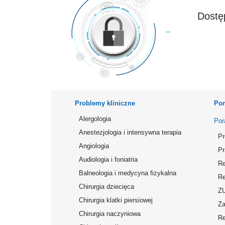
Dostęp
Problemy kliniczne
Por
Alergologia
Por
Anestezjologia i intensywna terapia
Pr
Angiologia
Pr
Audiologia i foniatria
Re
Balneologia i medycyna fizykalna
Re
Chirurgia dziecięca
Z
Chirurgia klatki piersiowej
Za
Chirurgia naczyniowa
Re