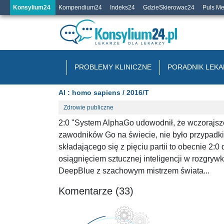
Konsylium24
Kompendium24
Indeks24
GdzieSkierowac24
Puls M
PROBLEMY KLINICZNE
PORADNIK LEKA
Al : homo sapiens / 2016/T
Zdrowie publiczne
2:0 "System AlphaGo udowodnił, że wczorajsz
zawodników Go na świecie, nie było przypadki
składającego się z pięciu partii to obecnie 2:0
osiągnięciem sztucznej inteligencji w rozgry
DeepBlue z szachowym mistrzem świata...
Komentarze (33)