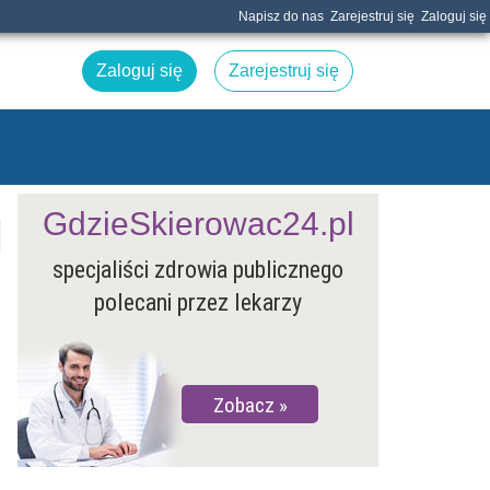
Napisz do nas
Zarejestruj się
Zaloguj się
Zaloguj się
Zarejestruj się
GdzieSkierowac24.pl
specjaliści zdrowia publicznego
polecani przez lekarzy
Zobacz