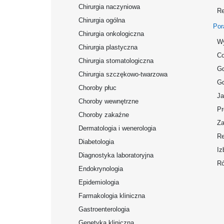
Chirurgia naczyniowa
Re
Chirurgia ogólna
Por
Chirurgia onkologiczna
Wy
Chirurgia plastyczna
Co
Chirurgia stomatologiczna
Gd
Chirurgia szczękowo-twarzowa
Gd
Choroby płuc
Ja
Choroby wewnętrzne
Pr
Choroby zakaźne
Za
Dermatologia i wenerologia
Re
Diabetologia
Iz
Diagnostyka laboratoryjna
Ró
Endokrynologia
Epidemiologia
Farmakologia kliniczna
Gastroenterologia
Genetyka kliniczna