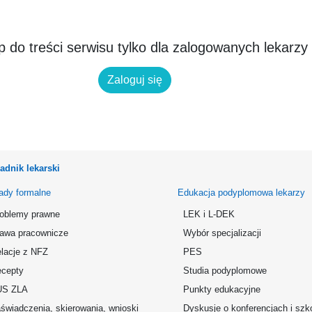
 do treści serwisu tylko dla zalogowanych lekarzy
Zaloguj się
adnik lekarski
ady formalne
Edukacja podyplomowa lekarzy
oblemy prawne
LEK i L-DEK
awa pracownicze
Wybór specjalizacji
lacje z NFZ
PES
cepty
Studia podyplomowe
US ZLA
Punkty edukacyjne
świadczenia, skierowania, wnioski
Dyskusje o konferencjach i szk