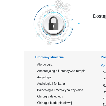
Dostęp
Problemy kliniczne
Por
Alergologia
Por
Anestezjologia i intensywna terapia
Pr
Angiologia
Pr
Audiologia i foniatria
Re
Balneologia i medycyna fizykalna
Re
Chirurgia dziecięca
Z
Chirurgia klatki piersiowej
Za