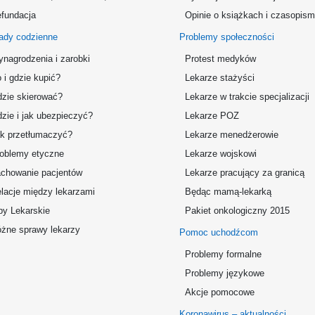
fundacja
Opinie o książkach i czasopis
ady codzienne
Problemy społeczności
nagrodzenia i zarobki
Protest medyków
 i gdzie kupić?
Lekarze stażyści
zie skierować?
Lekarze w trakcie specjalizacji
zie i jak ubezpieczyć?
Lekarze POZ
k przetłumaczyć?
Lekarze menedżerowie
oblemy etyczne
Lekarze wojskowi
chowanie pacjentów
Lekarze pracujący za granicą
lacje między lekarzami
Będąc mamą-lekarką
by Lekarskie
Pakiet onkologiczny 2015
żne sprawy lekarzy
Pomoc uchodźcom
Problemy formalne
Problemy językowe
Akcje pomocowe
Koronawirus – aktualności