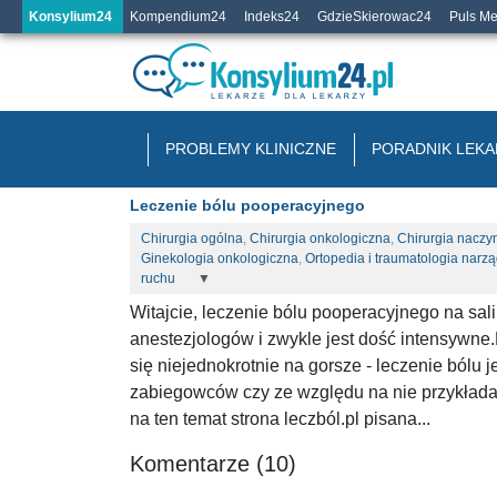
Konsylium24
Kompendium24
Indeks24
GdzieSkierowac24
Puls M
PROBLEMY KLINICZNE
PORADNIK LEKA
Leczenie bólu pooperacyjnego
Chirurgia ogólna
,
Chirurgia onkologiczna
,
Chirurgia naczy
Ginekologia onkologiczna
,
Ortopedia i traumatologia narz
ruchu
▼
Witajcie, leczenie bólu pooperacyjnego na sa
anestezjologów i zwykle jest dość intensywne.
się niejednokrotnie na gorsze - leczenie bólu 
zabiegowców czy ze względu na nie przykłada
na ten temat strona leczból.pl pisana...
Komentarze (10)