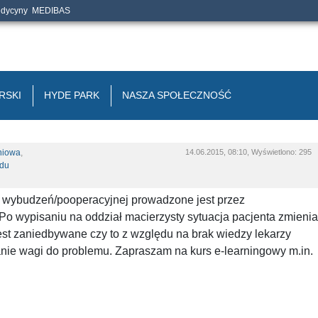
edycyny
MEDIBAS
RSKI
HYDE PARK
NASZA SPOŁECZNOŚĆ
niowa
,
14.06.2015, 08:10, Wyświetlono: 295
ądu
li wybudzeń/pooperacyjnej prowadzone jest przez
Po wypisaniu na oddział macierzysty sytuacja pacjenta zmienia
jest zaniedbywane czy to z względu na brak wiedzy lekarzy
nie wagi do problemu. Zapraszam na kurs e-learningowy m.in.