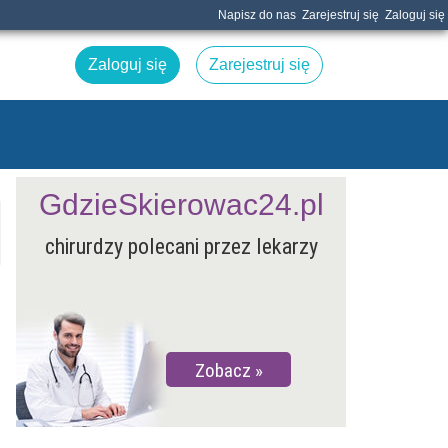
Napisz do nas
Zarejestruj się
Zaloguj się
Zaloguj się
Zarejestruj się
GdzieSkierowac24.pl
chirurdzy polecani przez lekarzy
Zobacz