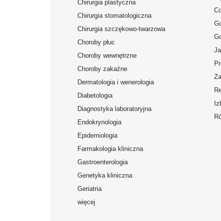
Chirurgia plastyczna
Co
Chirurgia stomatologiczna
Gd
Chirurgia szczękowo-twarzowa
Gd
Choroby płuc
Ja
Choroby wewnętrzne
Pr
Choroby zakaźne
Za
Dermatologia i wenerologia
Re
Diabetologia
Iz
Diagnostyka laboratoryjna
Ró
Endokrynologia
Epidemiologia
Farmakologia kliniczna
Gastroenterologia
Genetyka kliniczna
Geriatria
więcej