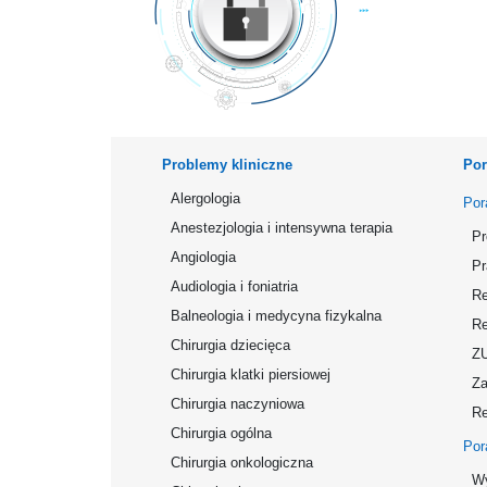
Problemy kliniczne
Por
Alergologia
Por
Anestezjologia i intensywna terapia
Pr
Angiologia
Pr
Audiologia i foniatria
Re
Balneologia i medycyna fizykalna
Re
Chirurgia dziecięca
Z
Chirurgia klatki piersiowej
Za
Chirurgia naczyniowa
Re
Chirurgia ogólna
Por
Chirurgia onkologiczna
Wy