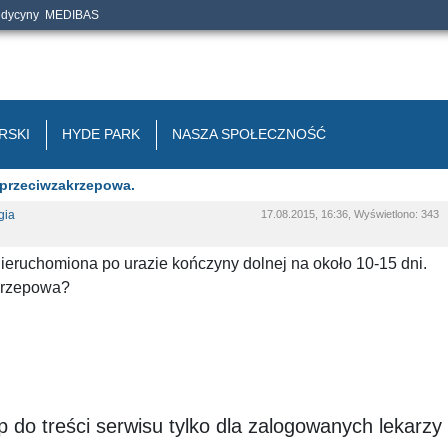
edycyny
MEDIBAS
RSKI
HYDE PARK
NASZA SPOŁECZNOŚĆ
 przeciwzakrzepowa.
gia
17.08.2015, 16:36, Wyświetlono: 343
unieruchomiona po urazie kończyny dolnej na około 10-15 dni.
akrzepowa?
 do treści serwisu tylko dla zalogowanych lekarzy