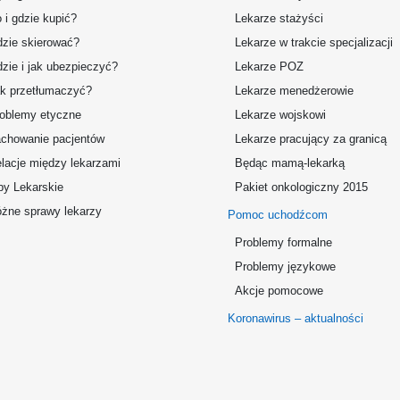
 i gdzie kupić?
Lekarze stażyści
zie skierować?
Lekarze w trakcie specjalizacji
zie i jak ubezpieczyć?
Lekarze POZ
k przetłumaczyć?
Lekarze menedżerowie
oblemy etyczne
Lekarze wojskowi
chowanie pacjentów
Lekarze pracujący za granicą
lacje między lekarzami
Będąc mamą-lekarką
by Lekarskie
Pakiet onkologiczny 2015
żne sprawy lekarzy
Pomoc uchodźcom
Problemy formalne
Problemy językowe
Akcje pomocowe
Koronawirus – aktualności