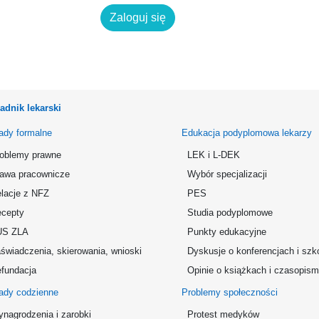
Zaloguj się
adnik lekarski
ady formalne
Edukacja podyplomowa lekarzy
oblemy prawne
LEK i L-DEK
awa pracownicze
Wybór specjalizacji
lacje z NFZ
PES
cepty
Studia podyplomowe
US ZLA
Punkty edukacyjne
świadczenia, skierowania, wnioski
Dyskusje o konferencjach i szk
fundacja
Opinie o książkach i czasopis
ady codzienne
Problemy społeczności
nagrodzenia i zarobki
Protest medyków