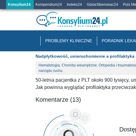
Konsylium24
Kompendium24
Indeks24
GdzieSkierowac24
Puls M
PROBLEMY KLINICZNE
PORADNIK LEKA
Nadpłytkowość, unieruchomienie a profilaktyka
Hematologia
,
Choroby wewnętrzne
,
Ortopedia i traumatolo
narządu ruchu
50-letnia pacjentka z PLT około 900 tysięcy, 
Jak powinna wyglądać profilaktyka przeciwz
Komentarze (13)
Dostęp