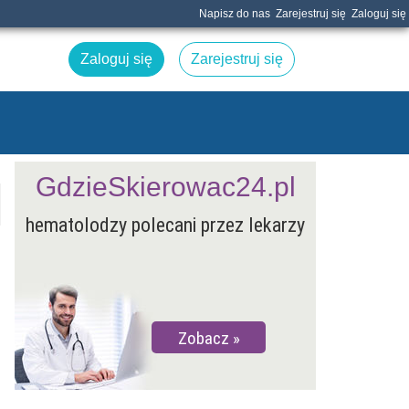
Napisz do nas
Zarejestruj się
Zaloguj się
Zaloguj się
Zarejestruj się
GdzieSkierowac24.pl
hematolodzy polecani przez lekarzy
Zobacz