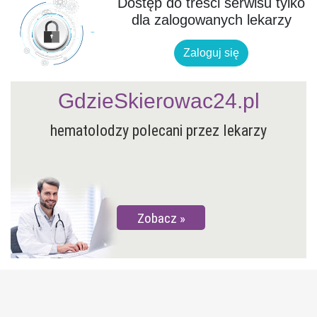
Dostęp do treści serwisu tylko
dla zalogowanych lekarzy
Zaloguj się
GdzieSkierowac24.pl
hematolodzy polecani przez lekarzy
Zobacz