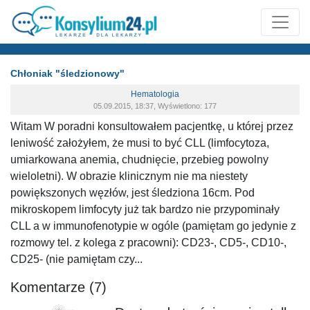
Chłoniak "śledzionowy"
Hematologia
05.09.2015, 18:37, Wyświetlono: 177
Witam W poradni konsultowałem pacjentkę, u której przez
leniwość założyłem, że musi to być CLL (limfocytoza,
umiarkowana anemia, chudnięcie, przebieg powolny
wieloletni). W obrazie klinicznym nie ma niestety
powiększonych węzłów, jest śledziona 16cm. Pod
mikroskopem limfocyty już tak bardzo nie przypominały
CLL a w immunofenotypie w ogóle (pamiętam go jedynie z
rozmowy tel. z kolega z pracowni): CD23-, CD5-, CD10-,
CD25- (nie pamiętam czy...
Komentarze (7)