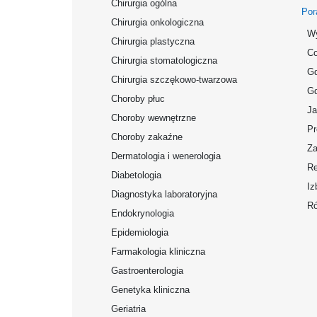
Chirurgia ogólna
Por
Chirurgia onkologiczna
Wy
Chirurgia plastyczna
Co
Chirurgia stomatologiczna
Gd
Chirurgia szczękowo-twarzowa
Gd
Choroby płuc
Ja
Choroby wewnętrzne
Pr
Choroby zakaźne
Za
Dermatologia i wenerologia
Re
Diabetologia
Iz
Diagnostyka laboratoryjna
Ró
Endokrynologia
Epidemiologia
Farmakologia kliniczna
Gastroenterologia
Genetyka kliniczna
Geriatria