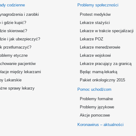
ady codzienne
Problemy społeczności
nagrodzenia i zarobki
Protest medyków
 i gdzie kupić?
Lekarze stażyści
zie skierować?
Lekarze w trakcie specjalizacji
zie i jak ubezpieczyć?
Lekarze POZ
k przetłumaczyć?
Lekarze menedżerowie
oblemy etyczne
Lekarze wojskowi
chowanie pacjentów
Lekarze pracujący za granicą
lacje między lekarzami
Będąc mamą-lekarką
by Lekarskie
Pakiet onkologiczny 2015
żne sprawy lekarzy
Pomoc uchodźcom
Problemy formalne
Problemy językowe
Akcje pomocowe
Koronawirus – aktualności