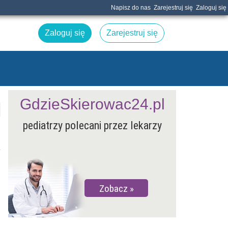
Napisz do nas
Zarejestruj się
Zaloguj się
Zaloguj się
Zarejestruj się
GdzieSkierowac24.pl
pediatrzy polecani przez lekarzy
e
Zobacz