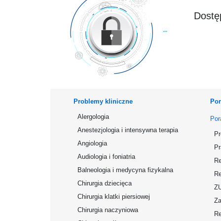
Dostęp
Problemy kliniczne
Por
Alergologia
Por
Anestezjologia i intensywna terapia
Pr
Angiologia
Pr
Audiologia i foniatria
Re
Balneologia i medycyna fizykalna
Re
Chirurgia dziecięca
Z
Chirurgia klatki piersiowej
Za
Chirurgia naczyniowa
Re