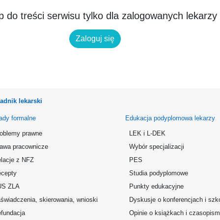
 do treści serwisu tylko dla zalogowanych lekarzy
Zaloguj się
adnik lekarski
ady formalne
Edukacja podyplomowa lekarzy
oblemy prawne
LEK i L-DEK
awa pracownicze
Wybór specjalizacji
lacje z NFZ
PES
cepty
Studia podyplomowe
US ZLA
Punkty edukacyjne
świadczenia, skierowania, wnioski
Dyskusje o konferencjach i szk
fundacja
Opinie o książkach i czasopis