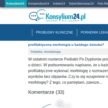
Konsylium24
Kompendium24
Indeks24
GdzieSkierowac24
Puls M
PROBLEMY KLINICZNE
PORADNIK LEKA
profilaktyczna morfologia u każdego dziecka?
Pediatria
,
Hematologia
W ostatnim numerze Pediatrii Po Dyplomie jes
u dzieci. W podsumowaniu napisano, że u każd
profilaktycznie wykonać morfologię z rozmaze
wyników bez objawów. Czy to się wzajemnie n
morfologię? Z tego, co pamiętam, zawsze...
Komentarze (33)