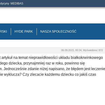
edycyny
MEDIBAS
RSKI
HYDE PARK
NASZA SPOŁECZNOŚĆ
06.09.2015, 00:34, Wyświetlono: 872
t artykuł na temat nieprawidłowości układu białkokrwinkowego
ego dziecka, przynajmniej raz w roku, powinno się
m. Jednocześnie zdanie niżej napisano, że błędem jest leczeni
ie wyklucza? Czy zlecacie każdemu dziecku co jakiś czas