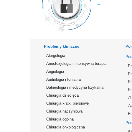
Problemy kliniczne
Por
Alergologia
Por
Anestezjologia i intensywna terapia
Pr
Angiologia
Pr
Audiologia i foniatria
Re
Balneologia i medycyna fizykalna
Re
Chirurgia dziecięca
Z
Chirurgia klatki piersiowej
Za
Chirurgia naczyniowa
Re
Chirurgia ogólna
Por
Chirurgia onkologiczna
Wy