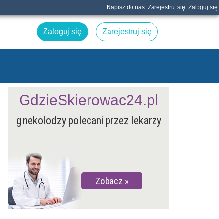
Napisz do nas
Zarejestruj się
Zaloguj się
Zaloguj się
Zarejestruj się
GdzieSkierowac24.pl
ginekolodzy polecani przez lekarzy
Zobacz