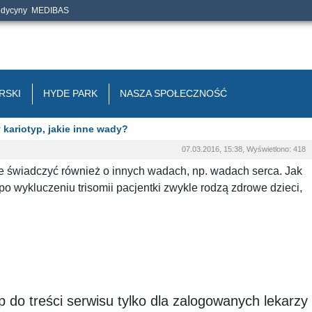
edycyny
MEDIBAS
RSKI
HYDE PARK
NASZA SPOŁECZNOŚĆ
kariotyp, jakie inne wady?
07.03.2016, 15:38, Wyświetlono: 418
świadczyć również o innych wadach, np. wadach serca. Jak
po wykluczeniu trisomii pacjentki zwykle rodzą zdrowe dzieci,
 do treści serwisu tylko dla zalogowanych lekarzy