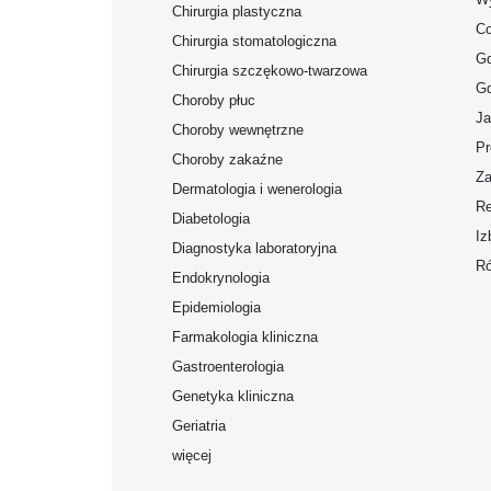
Chirurgia plastyczna
Co
Chirurgia stomatologiczna
Gd
Chirurgia szczękowo-twarzowa
Gd
Choroby płuc
Ja
Choroby wewnętrzne
Pr
Choroby zakaźne
Za
Dermatologia i wenerologia
Re
Diabetologia
Iz
Diagnostyka laboratoryjna
Ró
Endokrynologia
Epidemiologia
Farmakologia kliniczna
Gastroenterologia
Genetyka kliniczna
Geriatria
więcej