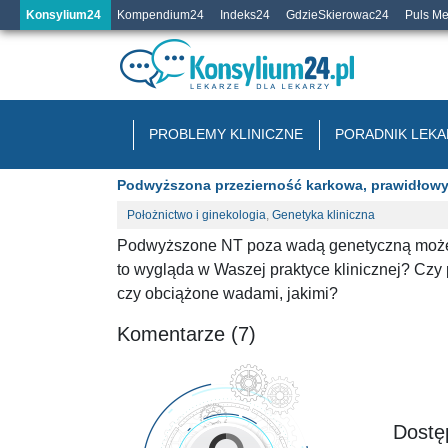
Konsylium24
Kompendium24
Indeks24
GdzieSkierowac24
Puls M
PROBLEMY KLINICZNE
PORADNIK LEKA
Podwyższona przezierność karkowa, prawidłowy 
Położnictwo i ginekologia
,
Genetyka kliniczna
Podwyższone NT poza wadą genetyczną może 
to wygląda w Waszej praktyce klinicznej? Czy 
czy obciążone wadami, jakimi?
Komentarze (7)
Dostęp