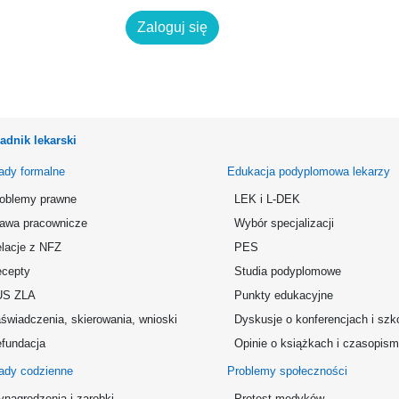
Zaloguj się
adnik lekarski
ady formalne
Edukacja podyplomowa lekarzy
oblemy prawne
LEK i L-DEK
awa pracownicze
Wybór specjalizacji
lacje z NFZ
PES
cepty
Studia podyplomowe
US ZLA
Punkty edukacyjne
świadczenia, skierowania, wnioski
Dyskusje o konferencjach i szk
fundacja
Opinie o książkach i czasopis
ady codzienne
Problemy społeczności
nagrodzenia i zarobki
Protest medyków