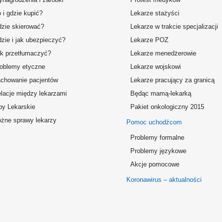
 i gdzie kupić?
Lekarze stażyści
zie skierować?
Lekarze w trakcie specjalizacji
zie i jak ubezpieczyć?
Lekarze POZ
k przetłumaczyć?
Lekarze menedżerowie
oblemy etyczne
Lekarze wojskowi
chowanie pacjentów
Lekarze pracujący za granicą
lacje między lekarzami
Będąc mamą-lekarką
by Lekarskie
Pakiet onkologiczny 2015
żne sprawy lekarzy
Pomoc uchodźcom
Problemy formalne
Problemy językowe
Akcje pomocowe
Koronawirus – aktualności