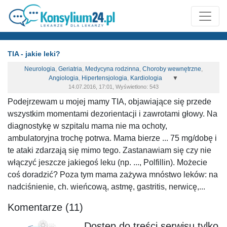
TIA - jakie leki?
Neurologia
,
Geriatria
,
Medycyna rodzinna
,
Choroby wewnętrzne
,
Angiologia
,
Hipertensjologia
,
Kardiologia
▼
14.07.2016, 17:01, Wyświetlono: 543
Podejrzewam u mojej mamy TIA, objawiające się przede
wszystkim momentami dezorientacji i zawrotami głowy. Na
diagnostykę w szpitalu mama nie ma ochoty,
ambulatoryjna trochę potrwa. Mama bierze ... 75 mg/dobę i
te ataki zdarzają się mimo tego. Zastanawiam się czy nie
włączyć jeszcze jakiegoś leku (np. ..., Polfillin). Możecie
coś doradzić? Poza tym mama zażywa mnóstwo leków: na
nadciśnienie, ch. wieńcową, astmę, gastritis, nerwicę,...
Komentarze (11)
Dostęp do treści serwisu tylko