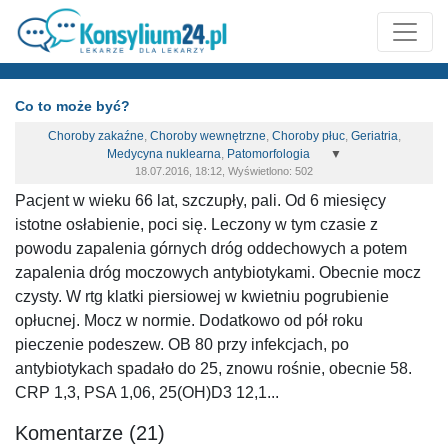
Co to może być?
Choroby zakaźne
,
Choroby wewnętrzne
,
Choroby płuc
,
Geriatria
,
Medycyna nuklearna
,
Patomorfologia
▼
18.07.2016, 18:12, Wyświetlono: 502
Pacjent w wieku 66 lat, szczupły, pali. Od 6 miesięcy
istotne osłabienie, poci się. Leczony w tym czasie z
powodu zapalenia górnych dróg oddechowych a potem
zapalenia dróg moczowych antybiotykami. Obecnie mocz
czysty. W rtg klatki piersiowej w kwietniu pogrubienie
opłucnej. Mocz w normie. Dodatkowo od pół roku
pieczenie podeszew. OB 80 przy infekcjach, po
antybiotykach spadało do 25, znowu rośnie, obecnie 58.
CRP 1,3, PSA 1,06, 25(OH)D3 12,1...
Komentarze (21)