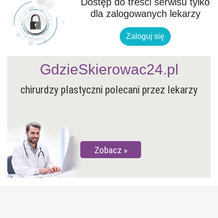
Dostęp do treści serwisu tylko
dla zalogowanych lekarzy
Zaloguj się
GdzieSkierowac24.pl
chirurdzy plastyczni polecani przez lekarzy
Zobacz