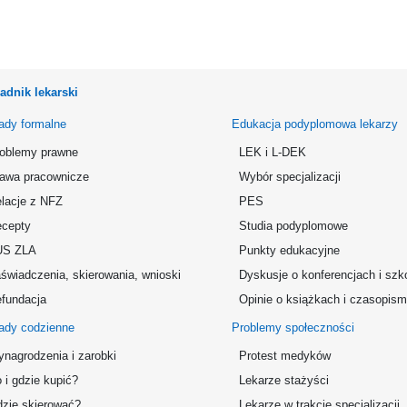
adnik lekarski
ady formalne
Edukacja podyplomowa lekarzy
oblemy prawne
LEK i L-DEK
awa pracownicze
Wybór specjalizacji
lacje z NFZ
PES
cepty
Studia podyplomowe
US ZLA
Punkty edukacyjne
świadczenia, skierowania, wnioski
Dyskusje o konferencjach i szk
fundacja
Opinie o książkach i czasopis
ady codzienne
Problemy społeczności
nagrodzenia i zarobki
Protest medyków
 i gdzie kupić?
Lekarze stażyści
zie skierować?
Lekarze w trakcie specjalizacji