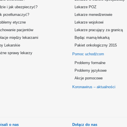
zie i jak ubezpieczyć?
Lekarze POZ
k przetłumaczyć?
Lekarze menedżerowie
oblemy etyczne
Lekarze wojskowi
chowanie pacjentów
Lekarze pracujący za granicą
lacje między lekarzami
Będąc mamą-lekarką
by Lekarskie
Pakiet onkologiczny 2015
żne sprawy lekarzy
Pomoc uchodźcom
Problemy formalne
Problemy językowe
Akcje pomocowe
Koronawirus – aktualności
isali o nas
Dołącz do nas