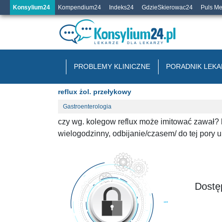
Konsylium24
Kompendium24
Indeks24
GdzieSkierowac24
Puls M
PROBLEMY KLINICZNE
PORADNIK LEKA
reflux żol. przełykowy
Gastroenterologia
czy wg. kolegow reflux może imitować zawał?
wielogodzinny, odbijanie/czasem/ do tej pory
Dostęp