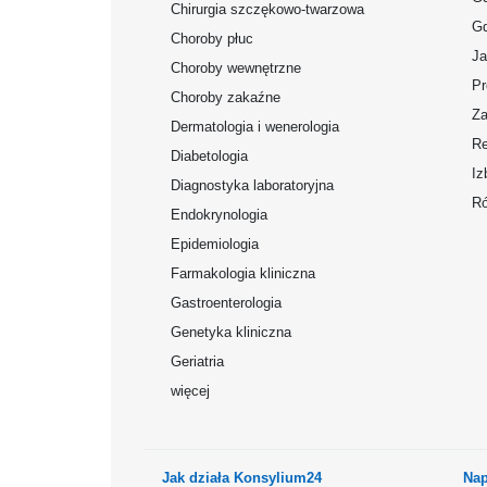
Chirurgia szczękowo-twarzowa
Gd
Choroby płuc
Ja
Choroby wewnętrzne
Pr
Choroby zakaźne
Za
Dermatologia i wenerologia
Re
Diabetologia
Iz
Diagnostyka laboratoryjna
Ró
Endokrynologia
Epidemiologia
Farmakologia kliniczna
Gastroenterologia
Genetyka kliniczna
Geriatria
więcej
Jak działa Konsylium24
Nap