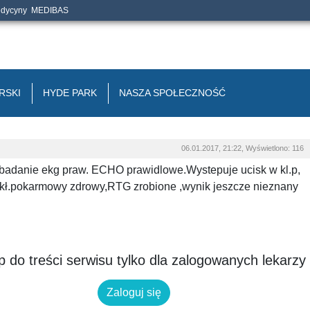
edycyny
MEDIBAS
RSKI
HYDE PARK
NASZA SPOŁECZNOŚĆ
06.01.2017, 21:22, Wyświetlono: 116
 badanie ekg praw. ECHO prawidlowe.Wystepuje ucisk w kl.p,
 ukł.pokarmowy zdrowy,RTG zrobione ,wynik jeszcze nieznany
 do treści serwisu tylko dla zalogowanych lekarzy
Zaloguj się