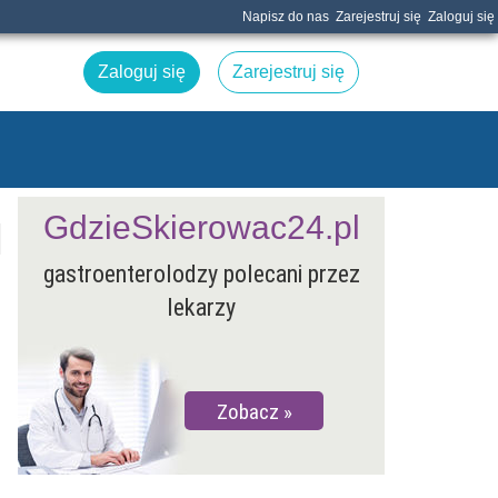
Napisz do nas
Zarejestruj się
Zaloguj się
Zaloguj się
Zarejestruj się
GdzieSkierowac24.pl
gastroenterolodzy polecani przez
lekarzy
Zobacz