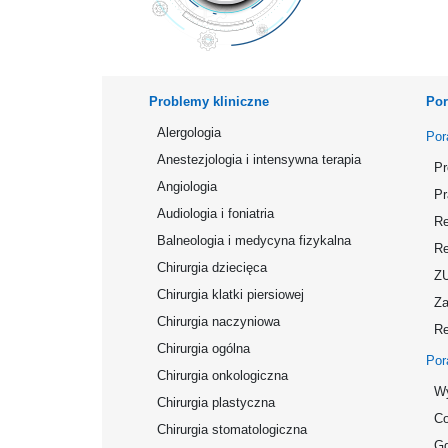
Problemy kliniczne
Por
Alergologia
Por
Anestezjologia i intensywna terapia
Pr
Angiologia
Pr
Audiologia i foniatria
Re
Balneologia i medycyna fizykalna
Re
Chirurgia dziecięca
Z
Chirurgia klatki piersiowej
Za
Chirurgia naczyniowa
Re
Chirurgia ogólna
Por
Chirurgia onkologiczna
Wy
Chirurgia plastyczna
Co
Chirurgia stomatologiczna
Gd