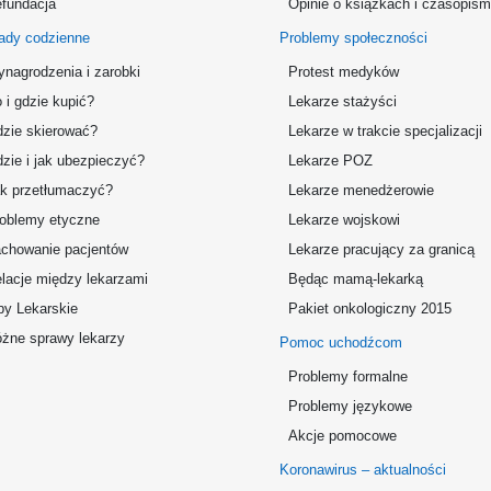
fundacja
Opinie o książkach i czasopis
ady codzienne
Problemy społeczności
nagrodzenia i zarobki
Protest medyków
 i gdzie kupić?
Lekarze stażyści
zie skierować?
Lekarze w trakcie specjalizacji
zie i jak ubezpieczyć?
Lekarze POZ
k przetłumaczyć?
Lekarze menedżerowie
oblemy etyczne
Lekarze wojskowi
chowanie pacjentów
Lekarze pracujący za granicą
lacje między lekarzami
Będąc mamą-lekarką
by Lekarskie
Pakiet onkologiczny 2015
żne sprawy lekarzy
Pomoc uchodźcom
Problemy formalne
Problemy językowe
Akcje pomocowe
Koronawirus – aktualności