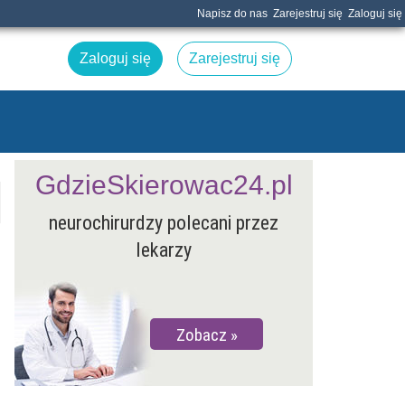
Napisz do nas
Zarejestruj się
Zaloguj się
Zaloguj się
Zarejestruj się
GdzieSkierowac24.pl
neurochirurdzy polecani przez
lekarzy
Zobacz