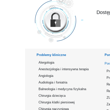
Dostęp
Problemy kliniczne
Por
Alergologia
Por
Anestezjologia i intensywna terapia
Pr
Angiologia
Pr
Audiologia i foniatria
Re
Balneologia i medycyna fizykalna
Re
Chirurgia dziecięca
Z
Chirurgia klatki piersiowej
Za
Chirurgia naczyniowa