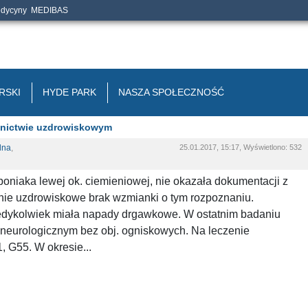
edycyny
MEDIBAS
RSKI
HYDE PARK
NASZA SPOŁECZNOŚĆ
znictwie uzdrowiskowym
lna
,
25.01.2017, 15:17, Wyświetlono: 532
oniaka lewej ok. ciemieniowej, nie okazała dokumentacji z
nie uzdrowiskowe brak wzmianki o tym rozpoznaniu.
kiedykolwiek miała napady drgawkowe. W ostatnim badaniu
neurologicznym bez obj. ogniskowych. Na leczenie
 G55. W okresie...