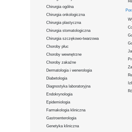
Re
Chirurgia ogólna
Por
Chirurgia onkologiczna
Wy
Chirurgia plastyczna
Co
Chirurgia stomatologiczna
Gd
Chirurgia szczękowo-twarzowa
Gd
Choroby płuc
Ja
Choroby wewnętrzne
Pr
Choroby zakaźne
Za
Dermatologia i wenerologia
Re
Diabetologia
Iz
Diagnostyka laboratoryjna
Ró
Endokrynologia
Epidemiologia
Farmakologia kliniczna
Gastroenterologia
Genetyka kliniczna