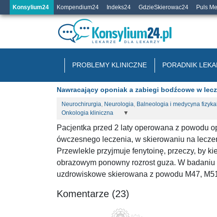
Konsylium24
Kompendium24
Indeks24
GdzieSkierowac24
Puls M
PROBLEMY KLINICZNE
PORADNIK LEKA
Nawracający oponiak a zabiegi bodźcowe w lec
Neurochirurgia
,
Neurologia
,
Balneologia i medycyna fizyka
Onkologia kliniczna
▼
Pacjentka przed 2 laty operowana z powodu op
ówczesnego leczenia, w skierowaniu na lecze
Przewlekle przyjmuje fenytoinę, przeczy, by 
obrazowym ponowny rozrost guza. W badaniu 
uzdrowiskowe skierowana z powodu M47, M51,
Komentarze (23)