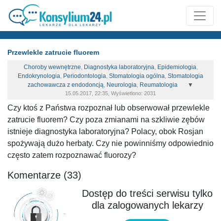
Przewlekle zatrucie fluorem
Choroby wewnętrzne
,
Diagnostyka laboratoryjna
,
Epidemiologia
,
Endokrynologia
,
Periodontologia
,
Stomatologia ogólna
,
Stomatologia
zachowawcza z endodoncją
,
Neurologia
,
Reumatologia
▼
15.05.2017, 22:35, Wyświetlono: 2031
Czy ktoś z Państwa rozpoznał lub obserwował przewlekle
zatrucie fluorem? Czy poza zmianami na szkliwie zębów
istnieje diagnostyka laboratoryjna? Polacy, obok Rosjan
spożywają dużo herbaty. Czy nie powinniśmy odpowiednio
często zatem rozpoznawać fluorozy?
Komentarze (33)
Dostęp do treści serwisu tylko
dla zalogowanych lekarzy