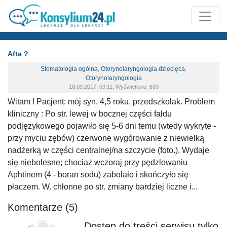
Afta ?
Stomatologia ogólna
,
Otorynolaryngologia dziecięca
,
Otorynolaryngologia
18.09.2017, 09:11, Wyświetlono: 633
Witam ! Pacjent: mój syn, 4,5 roku, przedszkolak. Problem
kliniczny : Po str. lewej w bocznej części fałdu
podjęzykowego pojawiło się 5-6 dni temu (wtedy wykryte -
przy myciu zębów) czerwone wygórowanie z niewielką
nadżerką w części centralnej/na szczycie (foto.). Wydaje
się niebolesne; chociaż wczoraj przy pędzlowaniu
Aphtinem (4 - boran sodu) zabolało i skończyło się
płaczem. W. chłonne po str. zmiany bardziej liczne i...
Komentarze (5)
Dostęp do treści serwisu tylko