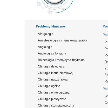
Problemy kliniczne
Por
Alergologia
Por
Anestezjologia i intensywna terapia
Pr
Angiologia
Pr
Audiologia i foniatria
Re
Balneologia i medycyna fizykalna
Re
Chirurgia dziecięca
Z
Chirurgia klatki piersiowej
Za
Chirurgia naczyniowa
Re
Chirurgia ogólna
Por
Chirurgia onkologiczna
Wy
Chirurgia plastyczna
Co
Chirurgia stomatologiczna