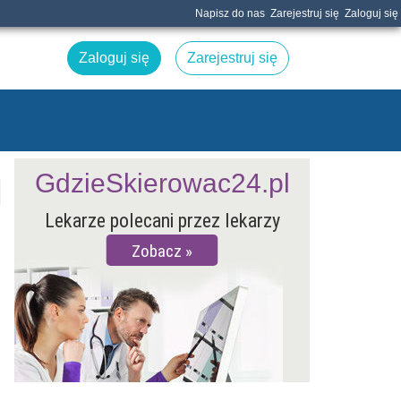
Napisz do nas
Zarejestruj się
Zaloguj się
Zaloguj się
Zarejestruj się
GdzieSkierowac24.pl
Lekarze polecani przez lekarzy
Zobacz