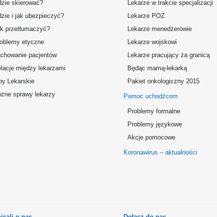
zie skierować?
Lekarze w trakcie specjalizacji
zie i jak ubezpieczyć?
Lekarze POZ
k przetłumaczyć?
Lekarze menedżerowie
oblemy etyczne
Lekarze wojskowi
chowanie pacjentów
Lekarze pracujący za granicą
lacje między lekarzami
Będąc mamą-lekarką
by Lekarskie
Pakiet onkologiczny 2015
żne sprawy lekarzy
Pomoc uchodźcom
Problemy formalne
Problemy językowe
Akcje pomocowe
Koronawirus – aktualności
isali o nas
Dołącz do nas