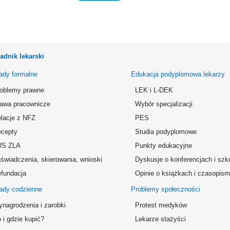
adnik lekarski
ady formalne
Edukacja podyplomowa lekarzy
oblemy prawne
LEK i L-DEK
awa pracownicze
Wybór specjalizacji
lacje z NFZ
PES
cepty
Studia podyplomowe
US ZLA
Punkty edukacyjne
świadczenia, skierowania, wnioski
Dyskusje o konferencjach i szk
fundacja
Opinie o książkach i czasopis
ady codzienne
Problemy społeczności
nagrodzenia i zarobki
Protest medyków
 i gdzie kupić?
Lekarze stażyści