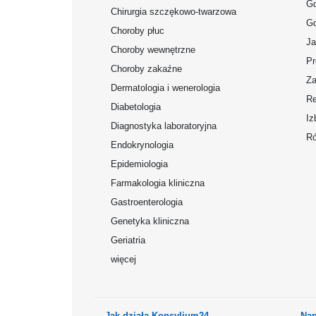
Gd
Chirurgia szczękowo-twarzowa
Gd
Choroby płuc
Ja
Choroby wewnętrzne
Pr
Choroby zakaźne
Za
Dermatologia i wenerologia
Re
Diabetologia
Iz
Diagnostyka laboratoryjna
Ró
Endokrynologia
Epidemiologia
Farmakologia kliniczna
Gastroenterologia
Genetyka kliniczna
Geriatria
więcej
Jak działa Konsylium24
Nap