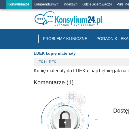
Konsylium24
Kompendium24
Indeks24
GdzieSkierowac24
Puls M
PROBLEMY KLINICZNE
PORADNIK LEKA
LDEK kupię materiały
LEK i L-DEK
Kupię materiały do LDEKu, najchętniej jak na
Komentarze (1)
Dostęp