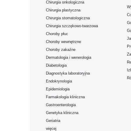
Chirurgia onkologiczna
Wy
Chirurgia plastyczna
Co
Chirurgia stomatologiczna
Gd
Chirurgia szczękowo-twarzowa
Gd
Choroby płuc
Ja
Choroby wewnętrzne
Pr
Choroby zakaźne
Za
Dermatologia i wenerologia
Re
Diabetologia
Iz
Diagnostyka laboratoryjna
Ró
Endokrynologia
Epidemiologia
Farmakologia kliniczna
Gastroenterologia
Genetyka kliniczna
Geriatria
więcej