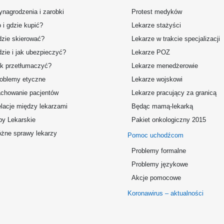
nagrodzenia i zarobki
Protest medyków
 i gdzie kupić?
Lekarze stażyści
zie skierować?
Lekarze w trakcie specjalizacji
zie i jak ubezpieczyć?
Lekarze POZ
k przetłumaczyć?
Lekarze menedżerowie
oblemy etyczne
Lekarze wojskowi
chowanie pacjentów
Lekarze pracujący za granicą
lacje między lekarzami
Będąc mamą-lekarką
by Lekarskie
Pakiet onkologiczny 2015
żne sprawy lekarzy
Pomoc uchodźcom
Problemy formalne
Problemy językowe
Akcje pomocowe
Koronawirus – aktualności