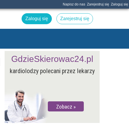
Napisz do nas
Zarejestruj się
Zaloguj się
Zaloguj się
Zarejestruj się
GdzieSkierowac24.pl
kardiolodzy polecani przez lekarzy
Zobacz