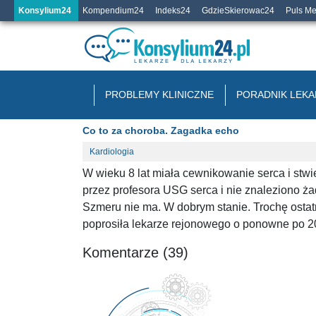
Konsylium24
Kompendium24
Indeks24
GdzieSkierowac24
Puls M
PROBLEMY KLINICZNE
PORADNIK LEKA
Co to za choroba. Zagadka echo
Kardiologia
W wieku 8 lat miała cewnikowanie serca i stw
przez profesora USG serca i nie znaleziono ż
Szmeru nie ma. W dobrym stanie. Trochę ostatn
poprosiła lekarze rejonowego o ponowne po 20
Komentarze (39)