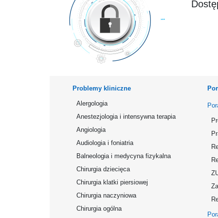
Dostęp
Problemy kliniczne
Por
Alergologia
Por
Anestezjologia i intensywna terapia
Pr
Angiologia
Pr
Audiologia i foniatria
Re
Balneologia i medycyna fizykalna
Re
Chirurgia dziecięca
Z
Chirurgia klatki piersiowej
Za
Chirurgia naczyniowa
Re
Chirurgia ogólna
Por