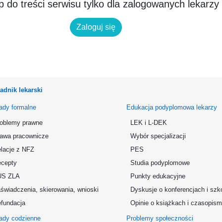
 do treści serwisu tylko dla zalogowanych lekarzy
Zaloguj się
adnik lekarski
ady formalne
Edukacja podyplomowa lekarzy
oblemy prawne
LEK i L-DEK
awa pracownicze
Wybór specjalizacji
lacje z NFZ
PES
cepty
Studia podyplomowe
US ZLA
Punkty edukacyjne
świadczenia, skierowania, wnioski
Dyskusje o konferencjach i szk
fundacja
Opinie o książkach i czasopis
ady codzienne
Problemy społeczności