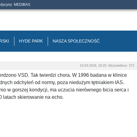
edycyny
MEDIBAS
RSKI
HYDE PARK
NASZA SPOŁECZNOŚĆ
19.03.2018, 18:20, Wyświetlono: 372
ierdzono VSD. Tak twierdzi chora. W 1996 badana w klinice
adnych odchyleń od normy, poza niedużym tętniakiem IAS.
io w gorszej kondycji, ma uczucia nierównego bicia serca i
 latach skierowanie na echo.