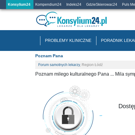
Konsylium24
Kompendium24
Indeks24
GdzieSkierowac24
Puls M
PROBLEMY KLINICZNE
PORADNIK LEKA
Poznam Pana
Forum samotnych lekarzy
,
Region Łódź
Poznam milego kulturalnego Pana ... Mila symp
Dostęp