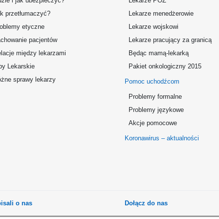
zie i jak ubezpieczyć?
Lekarze POZ
k przetłumaczyć?
Lekarze menedżerowie
oblemy etyczne
Lekarze wojskowi
chowanie pacjentów
Lekarze pracujący za granicą
lacje między lekarzami
Będąc mamą-lekarką
by Lekarskie
Pakiet onkologiczny 2015
żne sprawy lekarzy
Pomoc uchodźcom
Problemy formalne
Problemy językowe
Akcje pomocowe
Koronawirus – aktualności
isali o nas
Dołącz do nas