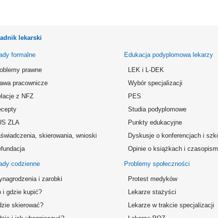
adnik lekarski
ady formalne
Edukacja podyplomowa lekarzy
oblemy prawne
LEK i L-DEK
awa pracownicze
Wybór specjalizacji
lacje z NFZ
PES
cepty
Studia podyplomowe
US ZLA
Punkty edukacyjne
świadczenia, skierowania, wnioski
Dyskusje o konferencjach i szk
fundacja
Opinie o książkach i czasopis
ady codzienne
Problemy społeczności
nagrodzenia i zarobki
Protest medyków
 i gdzie kupić?
Lekarze stażyści
zie skierować?
Lekarze w trakcie specjalizacji