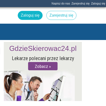
Napisz do nas
Zarejestruj się
Zaloguj się
Zaloguj się
Zarejestruj się
GdzieSkierowac24.pl
Lekarze polecani przez lekarzy
Zobacz