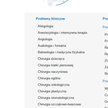
Problemy kliniczne
Por
Alergologia
Por
Anestezjologia i intensywna terapia
Pr
Angiologia
Pr
Audiologia i foniatria
Re
Balneologia i medycyna fizykalna
Re
Chirurgia dziecięca
Z
Chirurgia klatki piersiowej
Za
Chirurgia naczyniowa
Re
Chirurgia ogólna
Por
Chirurgia onkologiczna
Wy
Chirurgia plastyczna
Co
Chirurgia stomatologiczna
Gd
Chirurgia szczękowo-twarzowa