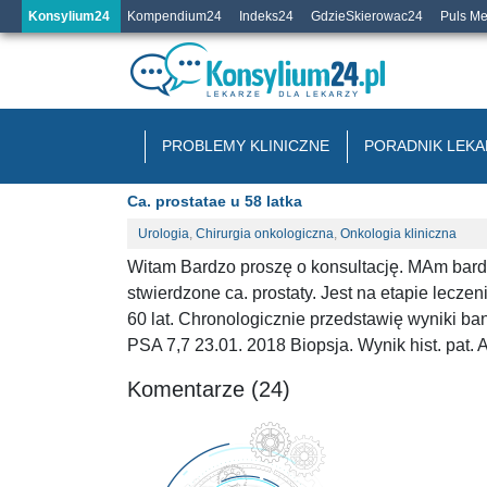
Konsylium24
Kompendium24
Indeks24
GdzieSkierowac24
Puls M
PROBLEMY KLINICZNE
PORADNIK LEKA
Ca. prostatae u 58 latka
Urologia
,
Chirurgia onkologiczna
,
Onkologia kliniczna
Witam Bardzo proszę o konsultację. MAm bard
stwierdzone ca. prostaty. Jest na etapie lecze
60 lat. Chronologicznie przedstawię wyniki 
PSA 7,7 23.01. 2018 Biopsja. Wynik hist. pat.
Komentarze (24)