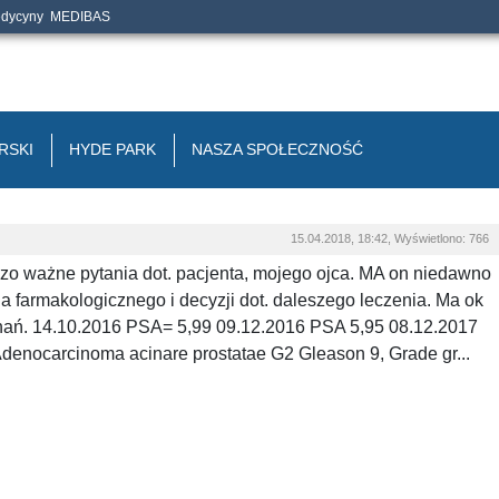
edycyny
MEDIBAS
RSKI
HYDE PARK
NASZA SPOŁECZNOŚĆ
15.04.2018, 18:42, Wyświetlono: 766
zo ważne pytania dot. pacjenta, mojego ojca. MA on niedawno
nia farmakologicznego i decyzji dot. daleszego leczenia. Ma ok
banań. 14.10.2016 PSA= 5,99 09.12.2016 PSA 5,95 08.12.2017
 Adenocarcinoma acinare prostatae G2 Gleason 9, Grade gr...