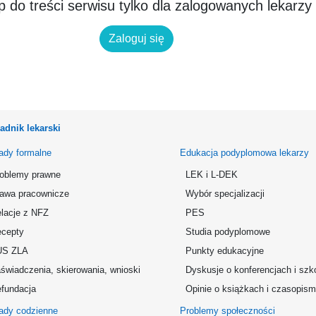
 do treści serwisu tylko dla zalogowanych lekarzy
Zaloguj się
adnik lekarski
ady formalne
Edukacja podyplomowa lekarzy
oblemy prawne
LEK i L-DEK
awa pracownicze
Wybór specjalizacji
lacje z NFZ
PES
cepty
Studia podyplomowe
US ZLA
Punkty edukacyjne
świadczenia, skierowania, wnioski
Dyskusje o konferencjach i szk
fundacja
Opinie o książkach i czasopis
ady codzienne
Problemy społeczności