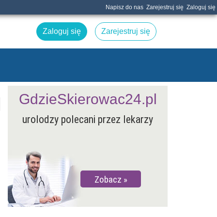
Napisz do nas
Zarejestruj się
Zaloguj się
Zaloguj się
Zarejestruj się
GdzieSkierowac24.pl
urolodzy polecani przez lekarzy
Zobacz