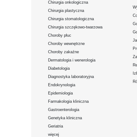
Chirurgia onkologiczna
Wy
Chirurgia plastyczna
Co
Chirurgia stomatologiczna
Gd
Chirurgia szczękowo-twarzowa
Gd
Choroby płuc
Ja
Choroby wewnętrzne
Pr
Choroby zakaźne
Za
Dermatologia i wenerologia
Re
Diabetologia
Iz
Diagnostyka laboratoryjna
Ró
Endokrynologia
Epidemiologia
Farmakologia kliniczna
Gastroenterologia
Genetyka kliniczna
Geriatria
więcej