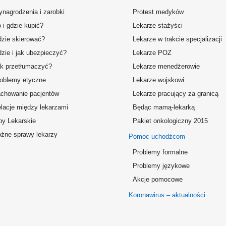
nagrodzenia i zarobki
Protest medyków
 i gdzie kupić?
Lekarze stażyści
zie skierować?
Lekarze w trakcie specjalizacji
zie i jak ubezpieczyć?
Lekarze POZ
k przetłumaczyć?
Lekarze menedżerowie
oblemy etyczne
Lekarze wojskowi
chowanie pacjentów
Lekarze pracujący za granicą
lacje między lekarzami
Będąc mamą-lekarką
by Lekarskie
Pakiet onkologiczny 2015
żne sprawy lekarzy
Pomoc uchodźcom
Problemy formalne
Problemy językowe
Akcje pomocowe
Koronawirus – aktualności