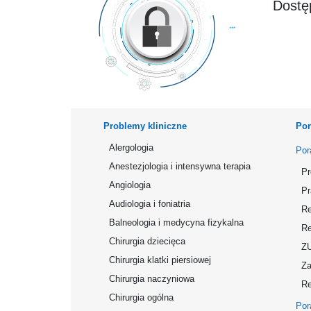
Dostęp
Problemy kliniczne
Por
Alergologia
Por
Anestezjologia i intensywna terapia
Pr
Angiologia
Pr
Audiologia i foniatria
Re
Balneologia i medycyna fizykalna
Re
Chirurgia dziecięca
Z
Chirurgia klatki piersiowej
Za
Chirurgia naczyniowa
Re
Chirurgia ogólna
Por