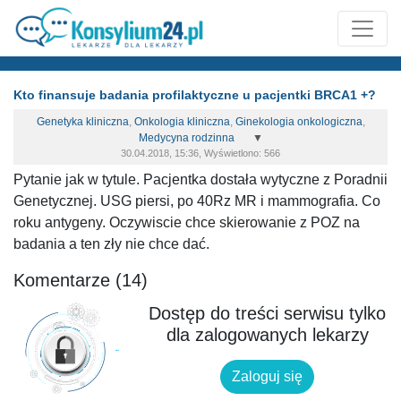
Kto finansuje badania profilaktyczne u pacjentki BRCA1 +?
Genetyka kliniczna
,
Onkologia kliniczna
,
Ginekologia onkologiczna
,
Medycyna rodzinna
▼
30.04.2018, 15:36, Wyświetlono: 566
Pytanie jak w tytule. Pacjentka dostała wytyczne z Poradnii
Genetycznej. USG piersi, po 40Rz MR i mammografia. Co
roku antygeny. Oczywiscie chce skierowanie z POZ na
badania a ten zły nie chce dać.
Komentarze (14)
Dostęp do treści serwisu tylko
dla zalogowanych lekarzy
Zaloguj się