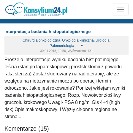
interpretacja badania histopatologicznego
Chirurgia onkologiczna
,
Onkologia kliniczna
,
Urologia
,
Patomorfologia
▼
30.04.2018, 19:56, Wyświetlono: 781
Proszę o interpretację wyniku badania hist-pat mojego
teścia (stan po laparoskopowej proststektomii z powodu
raka stercza) Został skierowany na radioterapię, ale ze
względu na nietrzymanie moczu po operacji termin
odroczono. Jakie jest rokowanie? Poniżej wklejam wyniki
badania histopatologicznego: Rozp. Nowotwór złośliwy
gruczołu krokowego Uwagi- PSA 8 ng/ml Gls 4+4 (high
risk) Opis makroskopowy: I Węzły chłonne regionalne
strona...
Komentarze (15)