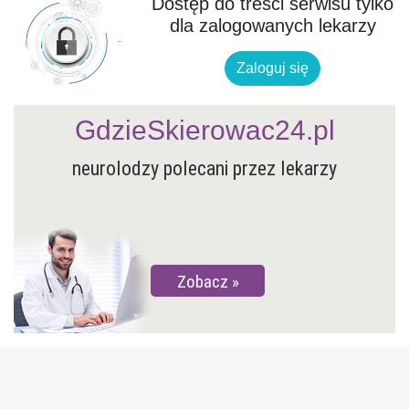
Dostęp do treści serwisu tylko
dla zalogowanych lekarzy
Zaloguj się
GdzieSkierowac24.pl
neurolodzy polecani przez lekarzy
Zobacz