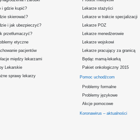
 i gdzie kupić?
Lekarze stażyści
zie skierować?
Lekarze w trakcie specjalizacji
zie i jak ubezpieczyć?
Lekarze POZ
k przetłumaczyć?
Lekarze menedżerowie
oblemy etyczne
Lekarze wojskowi
chowanie pacjentów
Lekarze pracujący za granicą
lacje między lekarzami
Będąc mamą-lekarką
by Lekarskie
Pakiet onkologiczny 2015
żne sprawy lekarzy
Pomoc uchodźcom
Problemy formalne
Problemy językowe
Akcje pomocowe
Koronawirus – aktualności