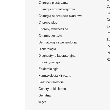
Chirurgia plastyczna
Co
Chirurgia stomatologiczna
Gd
Chirurgia szczękowo-twarzowa
Gd
Choroby płuc
Ja
Choroby wewnętrzne
Pr
Choroby zakaźne
Za
Dermatologia i wenerologia
Re
Diabetologia
Iz
Diagnostyka laboratoryjna
Ró
Endokrynologia
Epidemiologia
Farmakologia kliniczna
Gastroenterologia
Genetyka kliniczna
Geriatria
więcej