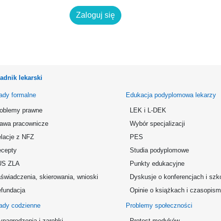
Zaloguj się
adnik lekarski
ady formalne
Edukacja podyplomowa lekarzy
oblemy prawne
LEK i L-DEK
awa pracownicze
Wybór specjalizacji
lacje z NFZ
PES
cepty
Studia podyplomowe
US ZLA
Punkty edukacyjne
świadczenia, skierowania, wnioski
Dyskusje o konferencjach i szk
fundacja
Opinie o książkach i czasopis
ady codzienne
Problemy społeczności
nagrodzenia i zarobki
Protest medyków