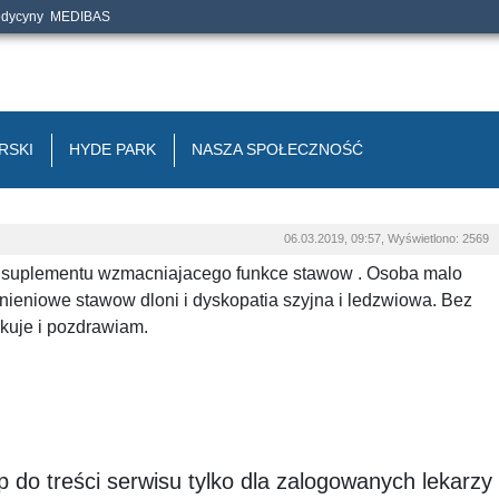
edycyny
MEDIBAS
RSKI
HYDE PARK
NASZA SPOŁECZNOŚĆ
06.03.2019, 09:57, Wyświetlono: 2569
w suplementu wzmacniajacego funkce stawow . Osoba malo
ieniowe stawow dloni i dyskopatia szyjna i ledzwiowa. Bez
ekuje i pozdrawiam.
 do treści serwisu tylko dla zalogowanych lekarzy