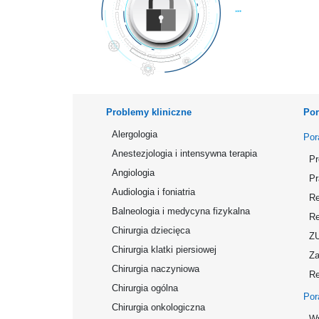
Problemy kliniczne
Por
Alergologia
Por
Anestezjologia i intensywna terapia
Pr
Angiologia
Pr
Audiologia i foniatria
Re
Balneologia i medycyna fizykalna
Re
Chirurgia dziecięca
Z
Chirurgia klatki piersiowej
Za
Chirurgia naczyniowa
Re
Chirurgia ogólna
Por
Chirurgia onkologiczna
Wy