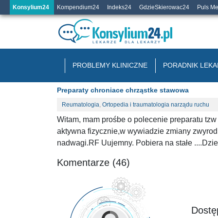
Konsylium24
Kompendium24
Indeks24
GdzieSkierowac24
Puls M
PROBLEMY KLINICZNE
PORADNIK LEKA
Preparaty chroniace chrząstke stawowa
Reumatologia
,
Ortopedia i traumatologia narządu ruchu
Witam, mam prośbe o polecenie preparatu tz
aktywna fizycznie,w wywiadzie zmiany zwyrodn
nadwagi.RF Uujemny. Pobiera na stałe ....Dzi
Komentarze (46)
Dostęp