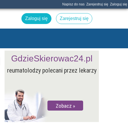
Napisz do nas
Zarejestruj się
Zaloguj się
Zaloguj się
Zarejestruj się
GdzieSkierowac24.pl
reumatolodzy polecani przez lekarzy
Zobacz