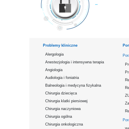
Problemy kliniczne
Por
Alergologia
Por
Anestezjologia i intensywna terapia
Pr
Angiologia
Pr
Audiologia i foniatria
Re
Balneologia i medycyna fizykalna
Re
Chirurgia dziecięca
Z
Chirurgia klatki piersiowej
Za
Chirurgia naczyniowa
Re
Chirurgia ogólna
Por
Chirurgia onkologiczna
Wy