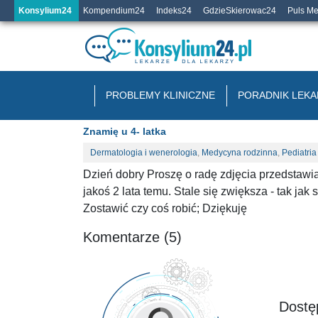
Konsylium24
Kompendium24
Indeks24
GdzieSkierowac24
Puls M
PROBLEMY KLINICZNE
PORADNIK LEKA
Znamię u 4- latka
Dermatologia i wenerologia
,
Medycyna rodzinna
,
Pediatria
Dzień dobry Proszę o radę zdjęcia przedstawi
jakoś 2 lata temu. Stale się zwiększa - tak jak
Zostawić czy coś robić; Dziękuję
Komentarze (5)
Dostęp