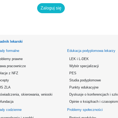
Zaloguj się
adnik lekarski
ady formalne
Edukacja podyplomowa lekarzy
oblemy prawne
LEK i L-DEK
awa pracownicze
Wybór specjalizacji
lacje z NFZ
PES
cepty
Studia podyplomowe
US ZLA
Punkty edukacyjne
świadczenia, skierowania, wnioski
Dyskusje o konferencjach i szk
fundacja
Opinie o książkach i czasopis
ady codzienne
Problemy społeczności
nagrodzenia i zarobki
Protest medyków