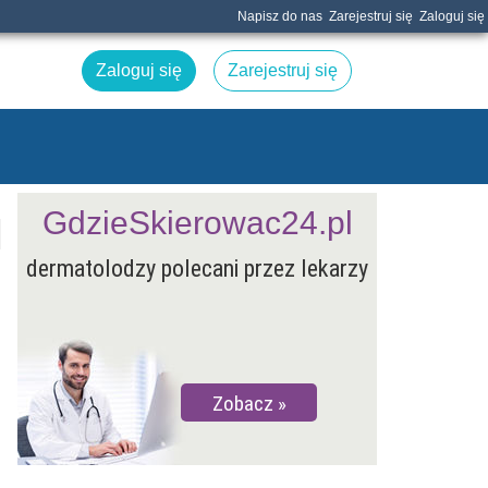
Napisz do nas
Zarejestruj się
Zaloguj się
Zaloguj się
Zarejestruj się
GdzieSkierowac24.pl
dermatolodzy polecani przez lekarzy
Zobacz