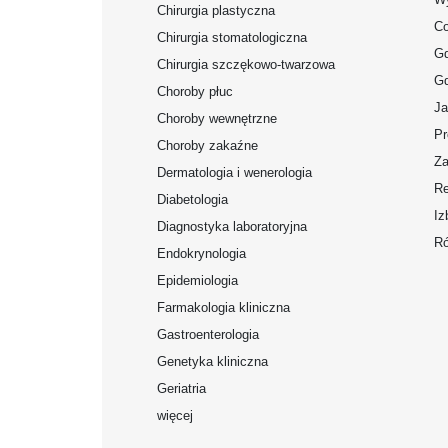
Chirurgia plastyczna
Co
Chirurgia stomatologiczna
Gd
Chirurgia szczękowo-twarzowa
Gd
Choroby płuc
Ja
Choroby wewnętrzne
Pr
Choroby zakaźne
Za
Dermatologia i wenerologia
Re
Diabetologia
Iz
Diagnostyka laboratoryjna
Ró
Endokrynologia
Epidemiologia
Farmakologia kliniczna
Gastroenterologia
Genetyka kliniczna
Geriatria
więcej