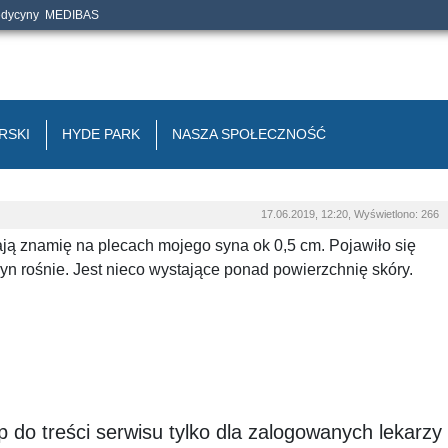
edycyny
MEDIBAS
RSKI
HYDE PARK
NASZA SPOŁECZNOŚĆ
17.06.2019, 12:20, Wyświetlono: 266
ają znamię na plecach mojego syna ok 0,5 cm. Pojawiło się
 syn rośnie. Jest nieco wystające ponad powierzchnię skóry.
 do treści serwisu tylko dla zalogowanych lekarzy