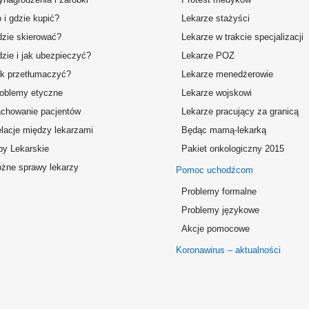
 i gdzie kupić?
Lekarze stażyści
zie skierować?
Lekarze w trakcie specjalizacji
zie i jak ubezpieczyć?
Lekarze POZ
k przetłumaczyć?
Lekarze menedżerowie
oblemy etyczne
Lekarze wojskowi
chowanie pacjentów
Lekarze pracujący za granicą
lacje między lekarzami
Będąc mamą-lekarką
by Lekarskie
Pakiet onkologiczny 2015
żne sprawy lekarzy
Pomoc uchodźcom
Problemy formalne
Problemy językowe
Akcje pomocowe
Koronawirus – aktualności