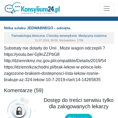
Nitka szlaku JEDWABNEGO - odcięta.
Farmakologia kliniczna
,
Choroby wewnętrzne
,
Medycyna rodzinna
11.07.2019, 06:59, Wyświetlono: 1796
Substraty nie dotarły do Unii . Może wagon odczepili ?
https://youtu.be/-Gj9nZZPbG8
http://dziennikmz.mz.gov.pl/compatible/Details/2019/54
https://dziennikzachodni.pl/brak-lekow-w-polsce-leki-
zagrozone-brakiem-dostepnosci-lista-lekow-rosnie-
brakuje-az-324-lekow-10-7-2019-r/ar/c14-14265835
Komentarze (59)
Dostęp do treści serwisu tylko
dla zalogowanych lekarzy