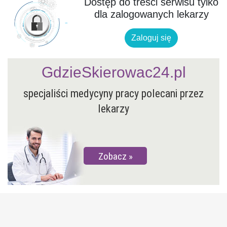
Dostęp do treści serwisu tylko
dla zalogowanych lekarzy
Zaloguj się
GdzieSkierowac24.pl
specjaliści medycyny pracy polecani przez
lekarzy
Zobacz