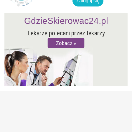
Zaloguj się
GdzieSkierowac24.pl
Lekarze polecani przez lekarzy
Zobacz