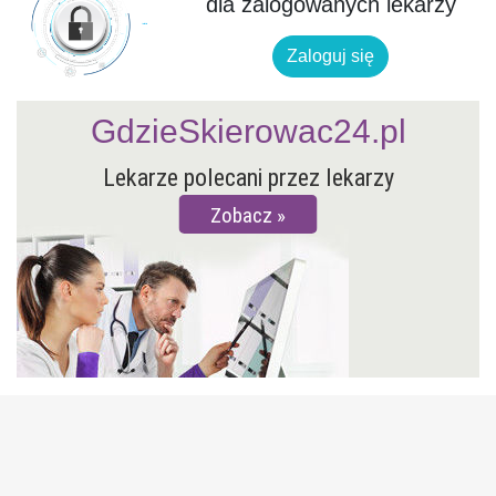
dla zalogowanych lekarzy
Zaloguj się
GdzieSkierowac24.pl
Lekarze polecani przez lekarzy
Zobacz