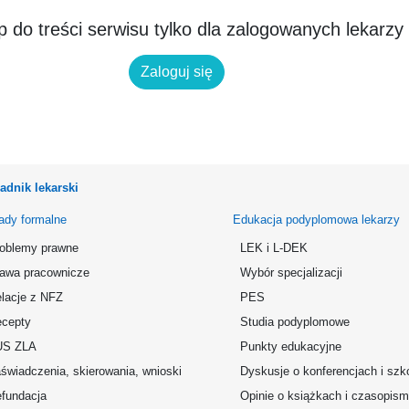
 do treści serwisu tylko dla zalogowanych lekarzy
Zaloguj się
adnik lekarski
ady formalne
Edukacja podyplomowa lekarzy
oblemy prawne
LEK i L-DEK
awa pracownicze
Wybór specjalizacji
lacje z NFZ
PES
cepty
Studia podyplomowe
US ZLA
Punkty edukacyjne
świadczenia, skierowania, wnioski
Dyskusje o konferencjach i szk
fundacja
Opinie o książkach i czasopis