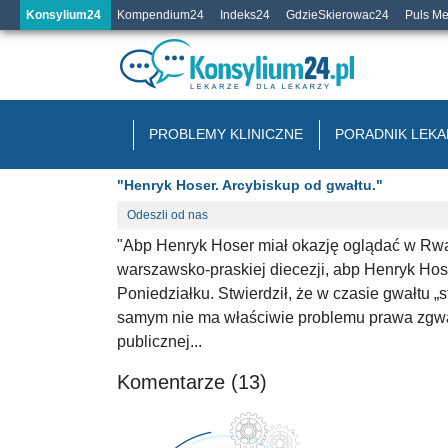
Konsylium24
Kompendium24
Indeks24
GdzieSkierowac24
Puls M
PROBLEMY KLINICZNE
PORADNIK LEKA
"Henryk Hoser. Arcybiskup od gwałtu."
Odeszli od nas
"Abp Henryk Hoser miał okazję oglądać w Rwand
warszawsko-praskiej diecezji, abp Henryk Ho
Poniedziałku. Stwierdził, że w czasie gwałtu „st
samym nie ma właściwie problemu prawa zgwał
publicznej...
Komentarze (13)