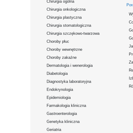
Chirurgia ogólna
Por
Chirurgia onkologiczna
Wy
Chirurgia plastyczna
Co
Chirurgia stomatologiczna
Gd
Chirurgia szczękowo-twarzowa
Gd
Choroby płuc
Ja
Choroby wewnętrzne
Pr
Choroby zakaźne
Za
Dermatologia i wenerologia
Re
Diabetologia
Iz
Diagnostyka laboratoryjna
Ró
Endokrynologia
Epidemiologia
Farmakologia kliniczna
Gastroenterologia
Genetyka kliniczna
Geriatria