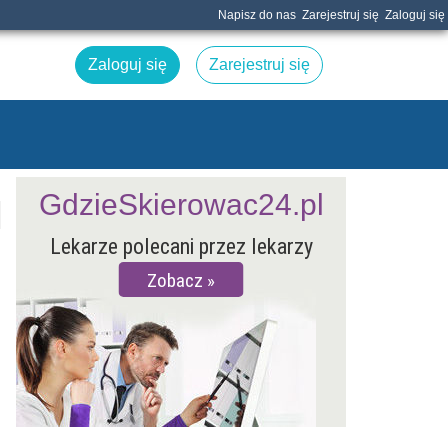
Napisz do nas
Zarejestruj się
Zaloguj się
Zaloguj się
Zarejestruj się
GdzieSkierowac24.pl
Lekarze polecani przez lekarzy
Zobacz