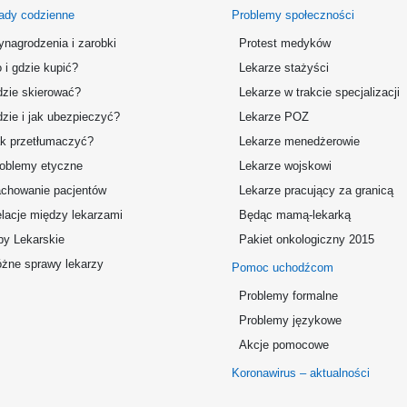
ady codzienne
Problemy społeczności
nagrodzenia i zarobki
Protest medyków
 i gdzie kupić?
Lekarze stażyści
zie skierować?
Lekarze w trakcie specjalizacji
zie i jak ubezpieczyć?
Lekarze POZ
k przetłumaczyć?
Lekarze menedżerowie
oblemy etyczne
Lekarze wojskowi
chowanie pacjentów
Lekarze pracujący za granicą
lacje między lekarzami
Będąc mamą-lekarką
by Lekarskie
Pakiet onkologiczny 2015
żne sprawy lekarzy
Pomoc uchodźcom
Problemy formalne
Problemy językowe
Akcje pomocowe
Koronawirus – aktualności