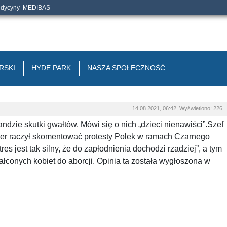
edycyny
MEDIBAS
RSKI
HYDE PARK
NASZA SPOŁECZNOŚĆ
14.08.2021, 06:42, Wyświetlono: 226
zie skutki gwałtów. Mówi się o nich „dzieci nienawiści”.Szef
ser raczył skomentować protesty Polek w ramach Czarnego
res jest tak silny, że do zapłodnienia dochodzi rzadziej”, a tym
conych kobiet do aborcji. Opinia ta została wygłoszona w