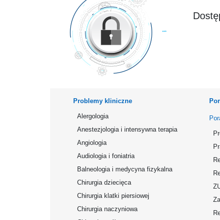
Dostęp
Problemy kliniczne
Por
Alergologia
Por
Anestezjologia i intensywna terapia
Pr
Angiologia
Pr
Audiologia i foniatria
Re
Balneologia i medycyna fizykalna
Re
Chirurgia dziecięca
Z
Chirurgia klatki piersiowej
Za
Chirurgia naczyniowa
Re