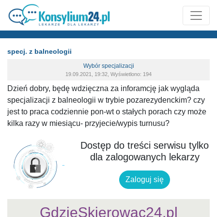
specj. z balneologii
Wybór specjalizacji
19.09.2021, 19:32, Wyświetlono: 194
Dzień dobry, będę wdzięczna za inforamcję jak wygląda
specjalizacji z balneologii w trybie pozarezydenckim? czy
jest to praca codziennie pon-wt o stałych porach czy może
kilka razy w miesiącu- przyjecie/wypis turnusu?
Dostęp do treści serwisu tylko
dla zalogowanych lekarzy
Zaloguj się
GdzieSkierowac24.pl