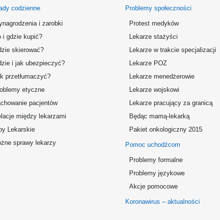
ady codzienne
Problemy społeczności
nagrodzenia i zarobki
Protest medyków
 i gdzie kupić?
Lekarze stażyści
zie skierować?
Lekarze w trakcie specjalizacji
zie i jak ubezpieczyć?
Lekarze POZ
k przetłumaczyć?
Lekarze menedżerowie
oblemy etyczne
Lekarze wojskowi
chowanie pacjentów
Lekarze pracujący za granicą
lacje między lekarzami
Będąc mamą-lekarką
by Lekarskie
Pakiet onkologiczny 2015
żne sprawy lekarzy
Pomoc uchodźcom
Problemy formalne
Problemy językowe
Akcje pomocowe
Koronawirus – aktualności