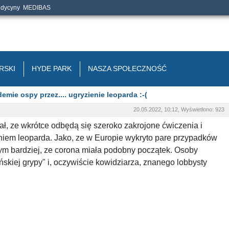
edycyny
MEDIBAS
RSKI
HYDE PARK
NASZA SPOŁECZNOŚĆ
ie ospy przez.... ugryzienie leoparda :-(
20.05.2022, 10:12, Wyświetlono: 923
, ze wkrótce odbędą się szeroko zakrojone ćwiczenia i
eniem leoparda. Jako, ze w Europie wykryto pare przypadków
tym bardziej, ze corona miała podobny początek. Osoby
ińskiej grypy" i, oczywiście kowidziarza, znanego lobbysty