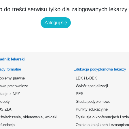
 do treści serwisu tylko dla zalogowanych lekarzy
Zaloguj się
adnik lekarski
ady formalne
Edukacja podyplomowa lekarzy
oblemy prawne
LEK i L-DEK
awa pracownicze
Wybór specjalizacji
lacje z NFZ
PES
cepty
Studia podyplomowe
US ZLA
Punkty edukacyjne
świadczenia, skierowania, wnioski
Dyskusje o konferencjach i szk
fundacja
Opinie o książkach i czasopis