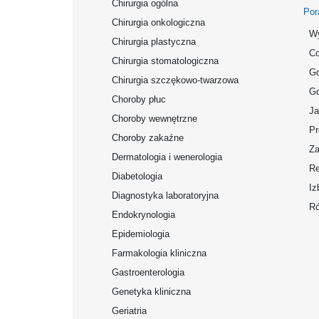
Chirurgia ogólna
Por
Chirurgia onkologiczna
Wy
Chirurgia plastyczna
Co
Chirurgia stomatologiczna
Gd
Chirurgia szczękowo-twarzowa
Gd
Choroby płuc
Ja
Choroby wewnętrzne
Pr
Choroby zakaźne
Za
Dermatologia i wenerologia
Re
Diabetologia
Iz
Diagnostyka laboratoryjna
Ró
Endokrynologia
Epidemiologia
Farmakologia kliniczna
Gastroenterologia
Genetyka kliniczna
Geriatria