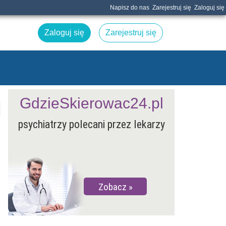
Napisz do nas
Zarejestruj się
Zaloguj się
Zaloguj się
Zarejestruj się
GdzieSkierowac24.pl
psychiatrzy polecani przez lekarzy
Zobacz