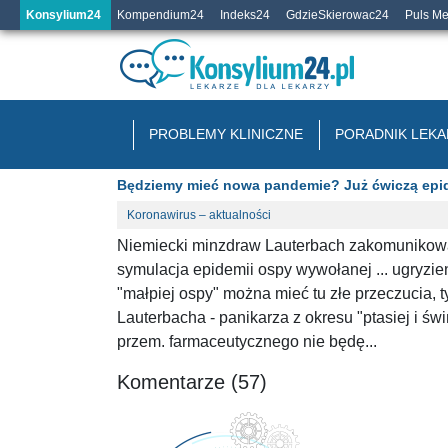
Konsylium24
Kompendium24
Indeks24
GdzieSkierowac24
Puls M
PROBLEMY KLINICZNE
PORADNIK LEKA
Będziemy mieć nowa pandemie? Już ćwiczą epidem
Koronawirus – aktualności
Niemiecki minzdraw Lauterbach zakomunikował
symulacja epidemii ospy wywołanej ... ugryzi
"małpiej ospy" można mieć tu złe przeczucia, 
Lauterbacha - panikarza z okresu "ptasiej i św
przem. farmaceutycznego nie będę...
Komentarze (57)