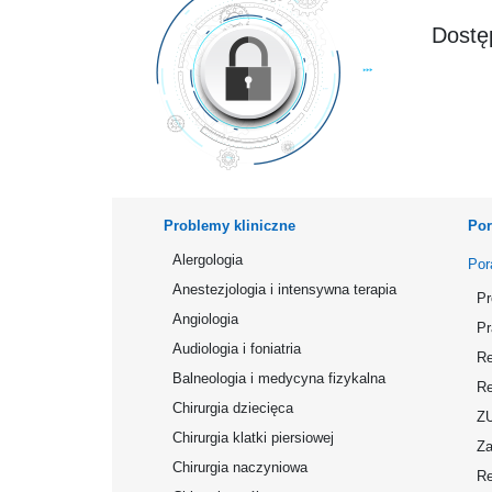
Dostęp
Problemy kliniczne
Por
Alergologia
Por
Anestezjologia i intensywna terapia
Pr
Angiologia
Pr
Audiologia i foniatria
Re
Balneologia i medycyna fizykalna
Re
Chirurgia dziecięca
Z
Chirurgia klatki piersiowej
Za
Chirurgia naczyniowa
Re