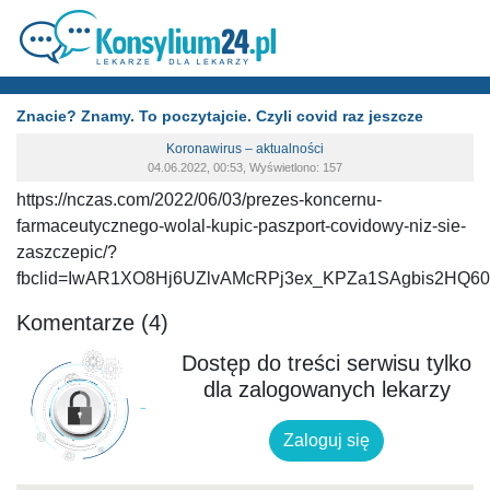
Znacie? Znamy. To poczytajcie. Czyli covid raz jeszcze
Koronawirus – aktualności
04.06.2022, 00:53, Wyświetlono: 157
https://nczas.com/2022/06/03/prezes-koncernu-
farmaceutycznego-wolal-kupic-paszport-covidowy-niz-sie-
zaszczepic/?
fbclid=IwAR1XO8Hj6UZlvAMcRPj3ex_KPZa1SAgbis2HQ6
Komentarze (4)
Dostęp do treści serwisu tylko
dla zalogowanych lekarzy
Zaloguj się